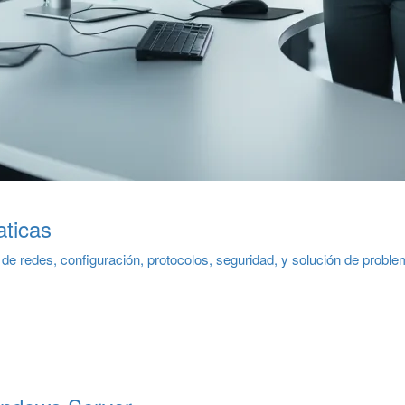
ticas
e redes, configuración, protocolos, seguridad, y solución de proble