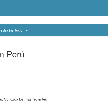
estra institución
n Perú
s.
Conozca los más recientes