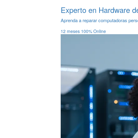
Experto en Hardware d
Aprenda a reparar computadoras perso
12 meses
100% Online