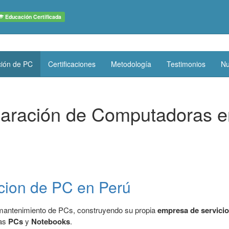
Educación Certificada
ión de PC
Certificaciones
Metodología
Testimonios
Nu
aración de Computadoras e
cion de PC en Perú
antenimiento de PCs, construyendo su propia
empresa de servicio
las
PCs
y
Notebooks
.