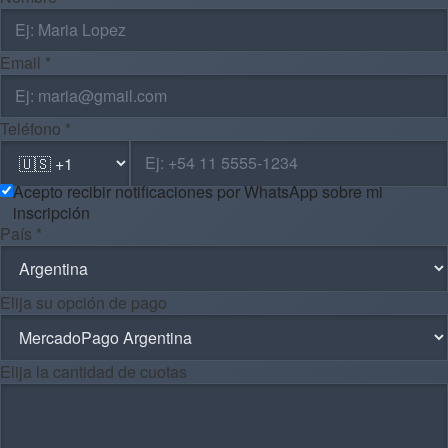
Email *
Teléfono *
Acepto recibir notificaciones por WhatsApp sobre mi
inscripción
País *
Elija su opción de pago
Elija la cantidad de cuotas