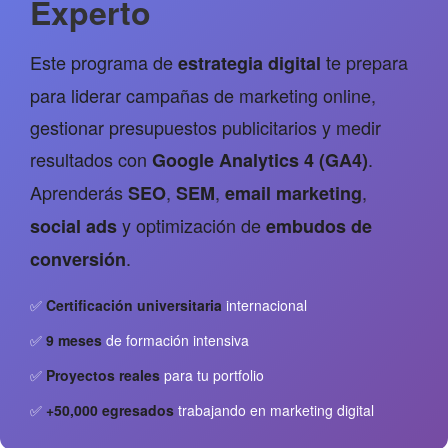
Experto
Este programa de
te prepara
estrategia digital
para liderar campañas de marketing online,
gestionar presupuestos publicitarios y medir
resultados con
.
Google Analytics 4 (GA4)
Aprenderás
,
,
,
SEO
SEM
email marketing
y optimización de
social ads
embudos de
.
conversión
✅
Certificación universitaria
internacional
✅
9 meses
de formación intensiva
✅
Proyectos reales
para tu portfolio
✅
+50,000 egresados
trabajando en marketing digital