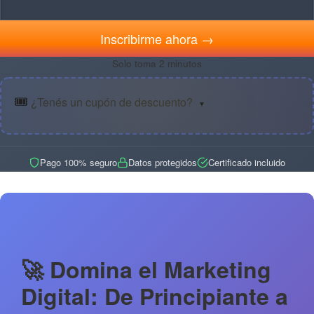
Inscribirme ahora →
Solo toma 2 minutos
🎟️
¿Tenés un cupón de descuento?
▼
Pago 100% seguro
Datos protegidos
Certificado incluido
🚀 Domina el Marketing
Digital: De Principiante a