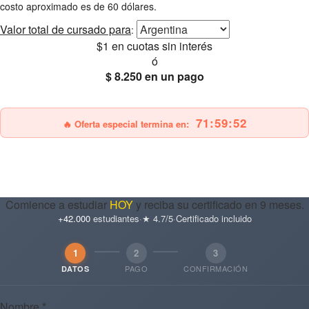
costo aproximado es de 60 dólares.
Valor total
de cursado para
:
$1
en cuotas sin interés
ó
$ 8.250
en un pago
25% OFF
Envío gratis
71:59:51
🔥 Oferta especial termina en:
Comience a estudiar
HOY
y reciba su certificado en 9 meses.
+42.000
estudiantes
·
★ 4.7/5
·
Certificado incluido
1
2
3
PAGO
CONFIRMACIÓN
DATOS
Nombre *