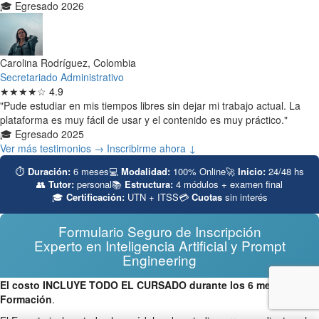
🎓 Egresado 2026
Carolina Rodríguez, Colombia
Secretariado Administrativo
★★★★☆
4.9
"Pude estudiar en mis tiempos libres sin dejar mi trabajo actual. La
plataforma es muy fácil de usar y el contenido es muy práctico."
🎓 Egresado 2025
Ver más testimonios →
Inscribirme ahora ↓
⏱
Duración:
6 meses
💻
Modalidad:
100% Online
🚀
Inicio:
24/48 hs
👥
Tutor:
personal
📚
Estructura:
4 módulos + examen final
🎓
Certificación:
UTN + ITSS
💳
Cuotas
sin interés
Formulario Seguro de Inscripción
Experto en Inteligencia Artificial y Prompt
Engineering
El costo INCLUYE TODO EL CURSADO durante los 6 meses de la
Formación
.