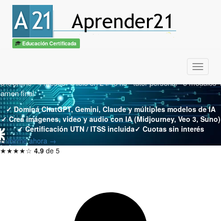
Curso de IA Generativa,
Prompt Engineering e IA
Educación Certificada
Multimedia
Menu
0% online · 4 meses · inicio en 24/48 hs · tutor personal · 3 módulos 
amen final
✓ Dominá ChatGPT, Gemini, Claude y múltiples modelos de IA
✓ Creá imágenes, video y audio con IA (Midjourney, Veo 3, Suno)
✓ Certificación UTN / ITSS incluida
✓ Cuotas sin interés
scribirme ahora →
★★★★☆
4.9
de 5