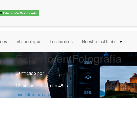
Educación Certificada
ones
Metodología
Testimonios
Nuestra institución
Experto en Fotografía
Certificado por
ITSS + CBTech
12 meses — Inicio en 48hs
Inscribirme ahora →