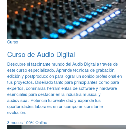
Curso
Curso de Audio Digital
Descubre el fascinante mundo del Audio Digital a través de
este curso especializado. Aprende técnicas de grabación,
edición y postproducción para lograr un sonido profesional en
tus proyectos. Diseñado tanto para principiantes como para
expertos, dominarás herramientas de software y hardware
esenciales para destacar en la industria musical y
audiovisual. Potencia tu creatividad y expande tus
oportunidades laborales en un campo en constante
evolución.
3 meses
100% Online