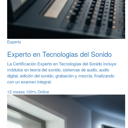
Experto
Experto en Tecnologias del Sonido
La Certificación Experto en Tecnologías del Sonido incluye
módulos en teoría del sonido, sistemas de audio, audio
digital, edición del sonido, grabación y mezcla, finalizando
con un examen integral.
12 meses
100% Online