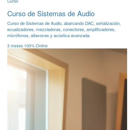
Curso
Curso de Sistemas de Audio
Curso de Sistemas de Audio, abarcando DAC, señalización,
ecualizadores, mezcladoras, conectores, amplificadores,
micrófonos, altavoces y acústica avanzada.
3 meses
100% Online