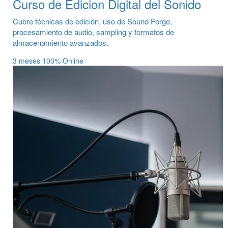
Curso de Edicion Digital del Sonido
Cubre técnicas de edición, uso de Sound Forge,
procesamiento de audio, sampling y formatos de
almacenamiento avanzados.
3 meses
100% Online