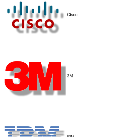
Cisco
3M
IBM