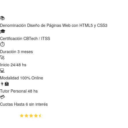
Ficha Técnica
📚
Denominación
Diseño de Páginas Web con HTML5 y CSS3
🎓
Certificación
CBTech / ITSS
⏱
Duración
3 meses
🚀
Inicio
24/48 hs
💻
Modalidad
100% Online
👨‍🏫
Tutor
Personal 48 hs
💳
Cuotas
Hasta 6 sin interés
(4.73)
👥
1520
estudiantes inscriptos