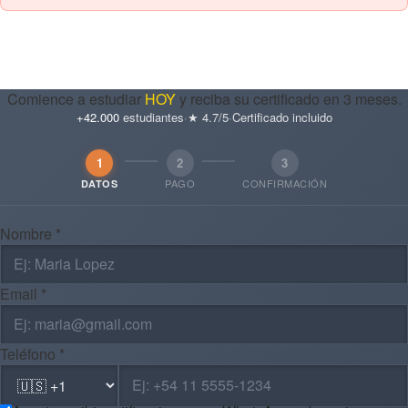
Comience a estudiar
HOY
y reciba su certificado en 3 meses.
+42.000
estudiantes
·
★ 4.7/5
·
Certificado incluido
1
2
3
PAGO
CONFIRMACIÓN
DATOS
Nombre *
Email *
Teléfono *