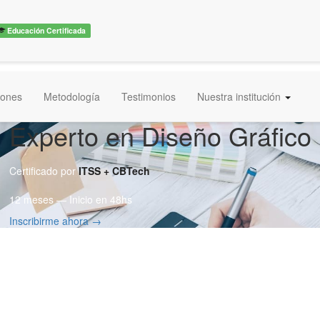
Educación Certificada
iones
Metodología
Testimonios
Nuestra institución
Experto en Diseño Gráfico
Certificado por
ITSS + CBTech
12 meses — Inicio en 48hs
Inscribirme ahora →