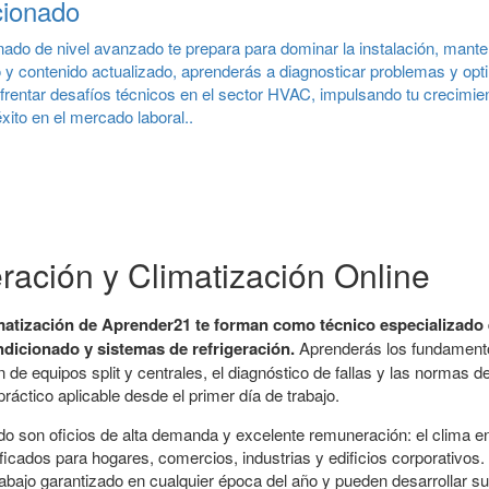
cionado
nado de nivel avanzado te prepara para dominar la instalación, mant
 y contenido actualizado, aprenderás a diagnosticar problemas y opt
frentar desafíos técnicos en el sector HVAC, impulsando tu crecimien
ito en el mercado laboral..
ración y Climatización Online
matización de Aprender21 te forman como técnico especializado 
ndicionado y sistemas de refrigeración.
Aprenderás los fundamentos
n de equipos split y centrales, el diagnóstico de fallas y las normas 
ráctico aplicable desde el primer día de trabajo.
nado son oficios de alta demanda y excelente remuneración: el clima 
ficados para hogares, comercios, industrias y edificios corporativos
 trabajo garantizado en cualquier época del año y pueden desarrollar 