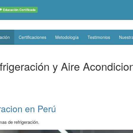
Educación Certificada
ración
Certificaciones
Metodología
Testimonios
Nuestra
rigeración y Aire Acondici
racion en Perú
mas de refrigeración.