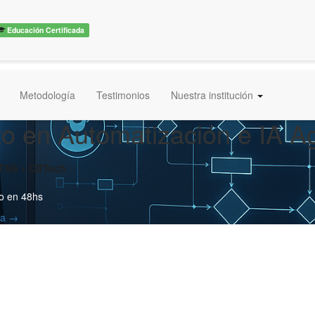
Educación Certificada
Metodología
Testimonios
Nuestra institución
o en Automatización e IA A
ITSS + CBTech
o en 48hs
ra →