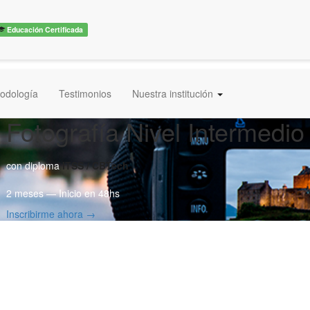
Educación Certificada
odología
Testimonios
Nuestra institución
Fotografía Nivel Intermedio
con diploma
ITSS / CBTech
2 meses — Inicio en 48hs
Inscribirme ahora →