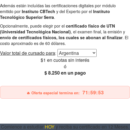
Además están incluídas las certificaciones digitales por módulo
emitido por
Instituto CBTech
y del Experto por el
Instituto
Tecnológico Superior Serra
.
Opcionalmente, puede elegir por el
certificado físico de UTN
(Universidad Tecnológica Nacional)
, el examen final, la emisión y
envío de certificados físicos, los cuales se abonan al finalizar
. El
costo aproximado es de 60 dólares.
Valor total
de cursado para
:
$1
en cuotas sin interés
ó
$ 8.250
en un pago
25% OFF
Envío gratis
71:59:51
🔥 Oferta especial termina en:
Comience a estudiar
HOY
y reciba su certificado en 12 Meses.