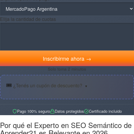
Elija la cantidad de cuotas
Inscribirme ahora →
Solo toma 2 minutos
🎟️
¿Tenés un cupón de descuento?
▼
Pago 100% seguro
Datos protegidos
Certificado incluido
Por qué el Experto en SEO Semántico de
Aprender21 es Relevante en 2026