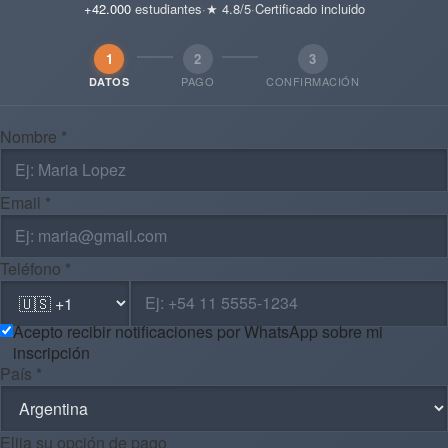
+42.000
estudiantes
·
★ 4.8/5
·
Certificado incluido
1
2
3
PAGO
CONFIRMACIÓN
DATOS
Nombre *
Email *
Teléfono *
Acepto recibir notificaciones por WhatsApp sobre mi
inscripción
País *
Elija su opción de pago