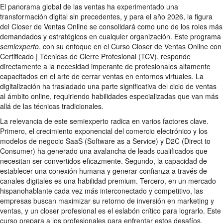
El panorama global de las ventas ha experimentado una
transformación digital sin precedentes, y para el año 2026, la figura
del Closer de Ventas Online se consolidará como uno de los roles más
demandados y estratégicos en cualquier organización. Este programa
semiexperto
, con su enfoque en el Curso Closer de Ventas Online con
Certificado | Técnicas de Cierre Profesional (TCV), responde
directamente a la necesidad imperante de profesionales altamente
capacitados en el arte de cerrar ventas en entornos virtuales. La
digitalización ha trasladado una parte significativa del ciclo de ventas
al ámbito online, requiriendo habilidades especializadas que van más
allá de las técnicas tradicionales.
La relevancia de este semiexperto radica en varios factores clave.
Primero, el crecimiento exponencial del comercio electrónico y los
modelos de negocio SaaS (Software as a Service) y D2C (Direct to
Consumer) ha generado una avalancha de leads cualificados que
necesitan ser convertidos eficazmente. Segundo, la capacidad de
establecer una conexión humana y generar confianza a través de
canales digitales es una habilidad premium. Tercero, en un mercado
hispanohablante cada vez más interconectado y competitivo, las
empresas buscan maximizar su retorno de inversión en marketing y
ventas, y un closer profesional es el eslabón crítico para lograrlo. Este
curso prepara a los profesionales para enfrentar estos desafíos,