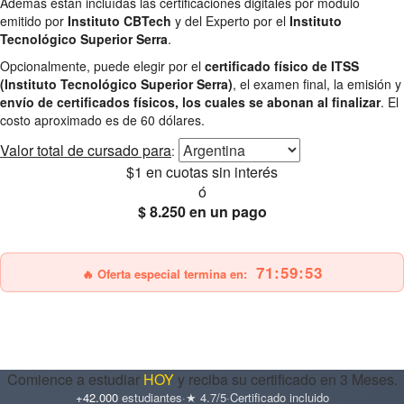
Además están incluídas las certificaciones digitales por módulo
emitido por
Instituto CBTech
y del Experto por el
Instituto
Tecnológico Superior Serra
.
Opcionalmente, puede elegir por el
certificado físico de ITSS
(Instituto Tecnológico Superior Serra)
, el examen final, la emisión y
envío de certificados físicos, los cuales se abonan al finalizar
. El
costo aproximado es de 60 dólares.
Valor total
de cursado para
:
$1
en cuotas sin interés
ó
$ 8.250
en un pago
25% OFF
Envío gratis
71:59:51
🔥 Oferta especial termina en:
Comience a estudiar
HOY
y reciba su certificado en 3 Meses.
+42.000
estudiantes
·
★ 4.7/5
·
Certificado incluido