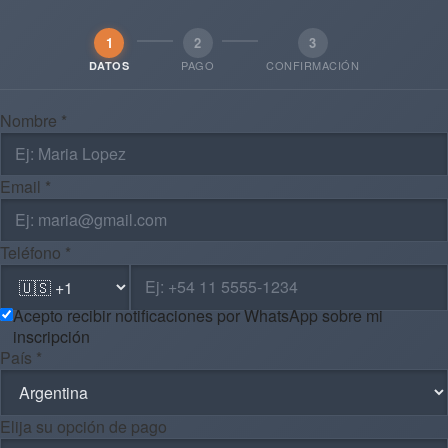
1
2
3
PAGO
CONFIRMACIÓN
DATOS
Nombre *
Email *
Teléfono *
Acepto recibir notificaciones por WhatsApp sobre mi
inscripción
País *
Elija su opción de pago