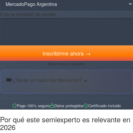
Elija la cantidad de cuotas
Inscribirme ahora →
Solo toma 2 minutos
🎟️
¿Tenés un cupón de descuento?
▼
Pago 100% seguro
Datos protegidos
Certificado incluido
Por qué este semiexperto es relevante en
2026