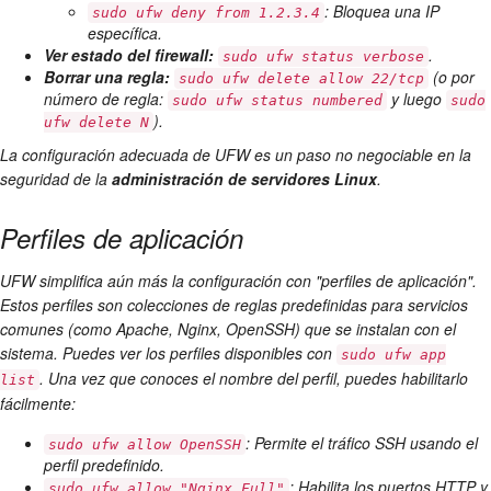
: Bloquea una IP
sudo ufw deny from 1.2.3.4
específica.
Ver estado del firewall:
.
sudo ufw status verbose
Borrar una regla:
(o por
sudo ufw delete allow 22/tcp
número de regla:
y luego
sudo ufw status numbered
sudo
).
ufw delete N
La configuración adecuada de UFW es un paso no negociable en la
seguridad de la
administración de servidores Linux
.
Perfiles de aplicación
UFW simplifica aún más la configuración con "perfiles de aplicación".
Estos perfiles son colecciones de reglas predefinidas para servicios
comunes (como Apache, Nginx, OpenSSH) que se instalan con el
sistema. Puedes ver los perfiles disponibles con
sudo ufw app
. Una vez que conoces el nombre del perfil, puedes habilitarlo
list
fácilmente:
: Permite el tráfico SSH usando el
sudo ufw allow OpenSSH
perfil predefinido.
: Habilita los puertos HTTP y
sudo ufw allow "Nginx Full"