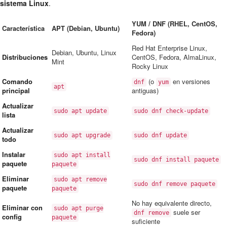
sistema Linux
.
YUM / DNF (RHEL, CentOS,
Característica
APT (Debian, Ubuntu)
Fedora)
Red Hat Enterprise Linux,
Debian, Ubuntu, Linux
Distribuciones
CentOS, Fedora, AlmaLinux,
Mint
Rocky Linux
Comando
(o
en versiones
dnf
yum
apt
principal
antiguas)
Actualizar
sudo apt update
sudo dnf check-update
lista
Actualizar
sudo apt upgrade
sudo dnf update
todo
Instalar
sudo apt install
sudo dnf install paquete
paquete
paquete
Eliminar
sudo apt remove
sudo dnf remove paquete
paquete
paquete
No hay equivalente directo,
Eliminar con
sudo apt purge
suele ser
dnf remove
config
paquete
suficiente