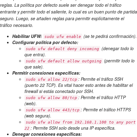
reglas. La política por defecto suele ser denegar todo el tráfico
entrante y permitir todo el saliente, lo cual es un buen punto de partida
seguro. Luego, se añaden reglas para permitir explícitamente el
tráfico necesario.
Habilitar UFW:
(se te pedirá confirmación).
sudo ufw enable
Configurar política por defecto:
(denegar todo lo
sudo ufw default deny incoming
que entra).
(permitir todo lo
sudo ufw default allow outgoing
que sale).
Permitir conexiones específicas:
: Permite el tráfico SSH
sudo ufw allow 22/tcp
(puerto 22 TCP). Es vital hacer esto antes de habilitar el
firewall si estás conectado por SSH.
: Permite el tráfico HTTP
sudo ufw allow 80/tcp
(web).
: Permite el tráfico HTTPS
sudo ufw allow 443/tcp
(web segura).
sudo ufw allow from 192.168.1.100 to any port
: Permite SSH solo desde una IP específica.
22
Denegar conexiones específicas: