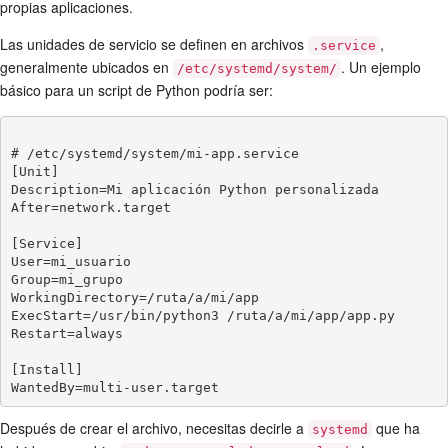
propias aplicaciones.
Las unidades de servicio se definen en archivos
,
.service
generalmente ubicados en
. Un ejemplo
/etc/systemd/system/
básico para un script de Python podría ser:
# /etc/systemd/system/mi-app.service

[Unit]

Description=Mi aplicación Python personalizada

After=network.target

[Service]

User=mi_usuario

Group=mi_grupo

WorkingDirectory=/ruta/a/mi/app

ExecStart=/usr/bin/python3 /ruta/a/mi/app/app.py

Restart=always

[Install]

Después de crear el archivo, necesitas decirle a
que ha
systemd