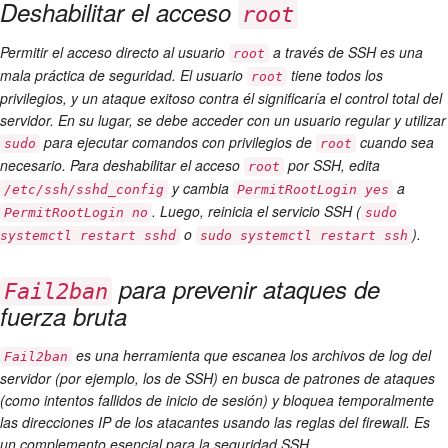
Deshabilitar el acceso
root
Permitir el acceso directo al usuario
a través de SSH es una
root
mala práctica de seguridad. El usuario
tiene todos los
root
privilegios, y un ataque exitoso contra él significaría el control total del
servidor. En su lugar, se debe acceder con un usuario regular y utilizar
para ejecutar comandos con privilegios de
cuando sea
sudo
root
necesario. Para deshabilitar el acceso
por SSH, edita
root
y cambia
a
/etc/ssh/sshd_config
PermitRootLogin yes
. Luego, reinicia el servicio SSH (
PermitRootLogin no
sudo
o
).
systemctl restart sshd
sudo systemctl restart ssh
para prevenir ataques de
Fail2ban
fuerza bruta
es una herramienta que escanea los archivos de log del
Fail2ban
servidor (por ejemplo, los de SSH) en busca de patrones de ataques
(como intentos fallidos de inicio de sesión) y bloquea temporalmente
las direcciones IP de los atacantes usando las reglas del firewall. Es
un complemento esencial para la seguridad SSH.