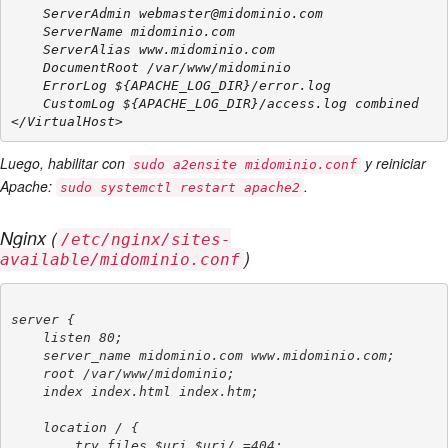
    ServerAdmin webmaster@midominio.com

    ServerName midominio.com

    ServerAlias www.midominio.com

    DocumentRoot /var/www/midominio

    ErrorLog ${APACHE_LOG_DIR}/error.log

    CustomLog ${APACHE_LOG_DIR}/access.log combined

Luego, habilitar con
y reiniciar
sudo a2ensite midominio.conf
Apache:
.
sudo systemctl restart apache2
Nginx (
/etc/nginx/sites-
)
available/midominio.conf
server {

    listen 80;

    server_name midominio.com www.midominio.com;

    root /var/www/midominio;

    index index.html index.htm;

    location / {

        try_files $uri $uri/ =404;
