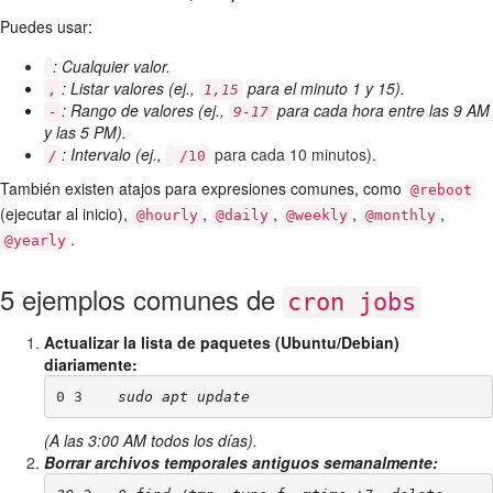
Puedes usar:
: Cualquier valor.
: Listar valores (ej.,
para el minuto 1 y 15).
,
1,15
: Rango de valores (ej.,
para cada hora entre las 9 AM
-
9-17
y las 5 PM).
: Intervalo (ej.,
para cada 10 minutos).
/
/10
También existen atajos para expresiones comunes, como
@reboot
(ejecutar al inicio),
,
,
,
,
@hourly
@daily
@weekly
@monthly
.
@yearly
5 ejemplos comunes de
cron jobs
Actualizar la lista de paquetes (Ubuntu/Debian)
diariamente:
0 3 
 sudo apt update
(A las 3:00 AM todos los días).
Borrar archivos temporales antiguos semanalmente: