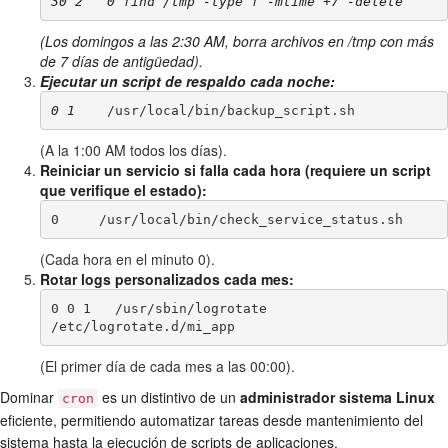
30 2 
 0 find /tmp -type f -mtime +7 -delete
(Los domingos a las 2:30 AM, borra archivos en /tmp con más
de 7 días de antigüedad).
Ejecutar un script de respaldo cada noche:
0 1 
 /usr/local/bin/backup_script.sh
(A la 1:00 AM todos los días).
Reiniciar un servicio si falla cada hora (requiere un script
que verifique el estado):
0 
 /usr/local/bin/check_service_status.sh
(Cada hora en el minuto 0).
Rotar logs personalizados cada mes:
0 0 1 
 /usr/sbin/logrotate 
/etc/logrotate.d/mi_app
(El primer día de cada mes a las 00:00).
Dominar
es un distintivo de un
administrador sistema Linux
cron
eficiente, permitiendo automatizar tareas desde mantenimiento del
sistema hasta la ejecución de scripts de aplicaciones.