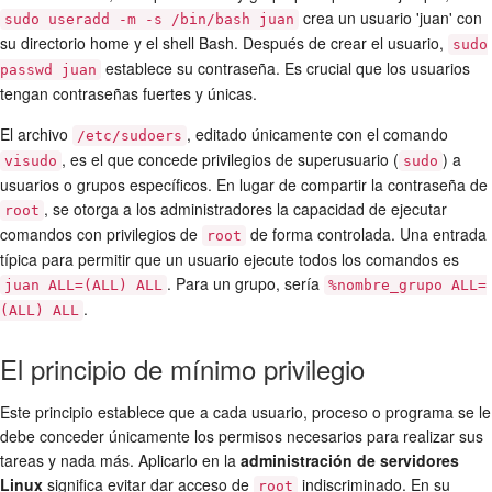
crea un usuario 'juan' con
sudo useradd -m -s /bin/bash juan
su directorio home y el shell Bash. Después de crear el usuario,
sudo
establece su contraseña. Es crucial que los usuarios
passwd juan
tengan contraseñas fuertes y únicas.
El archivo
, editado únicamente con el comando
/etc/sudoers
, es el que concede privilegios de superusuario (
) a
visudo
sudo
usuarios o grupos específicos. En lugar de compartir la contraseña de
, se otorga a los administradores la capacidad de ejecutar
root
comandos con privilegios de
de forma controlada. Una entrada
root
típica para permitir que un usuario ejecute todos los comandos es
. Para un grupo, sería
juan ALL=(ALL) ALL
%nombre_grupo ALL=
.
(ALL) ALL
El principio de mínimo privilegio
Este principio establece que a cada usuario, proceso o programa se le
debe conceder únicamente los permisos necesarios para realizar sus
tareas y nada más. Aplicarlo en la
administración de servidores
Linux
significa evitar dar acceso de
indiscriminado. En su
root