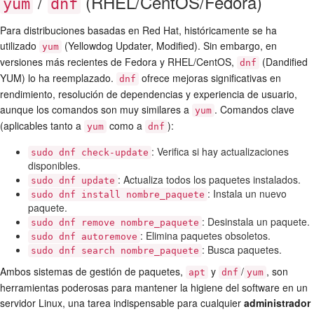
/
(RHEL/CentOS/Fedora)
yum
dnf
Para distribuciones basadas en Red Hat, históricamente se ha
utilizado
(Yellowdog Updater, Modified). Sin embargo, en
yum
versiones más recientes de Fedora y RHEL/CentOS,
(Dandified
dnf
YUM) lo ha reemplazado.
ofrece mejoras significativas en
dnf
rendimiento, resolución de dependencias y experiencia de usuario,
aunque los comandos son muy similares a
. Comandos clave
yum
(aplicables tanto a
como a
):
yum
dnf
: Verifica si hay actualizaciones
sudo dnf check-update
disponibles.
: Actualiza todos los paquetes instalados.
sudo dnf update
: Instala un nuevo
sudo dnf install nombre_paquete
paquete.
: Desinstala un paquete.
sudo dnf remove nombre_paquete
: Elimina paquetes obsoletos.
sudo dnf autoremove
: Busca paquetes.
sudo dnf search nombre_paquete
Ambos sistemas de gestión de paquetes,
y
/
, son
apt
dnf
yum
herramientas poderosas para mantener la higiene del software en un
servidor Linux, una tarea indispensable para cualquier
administrador