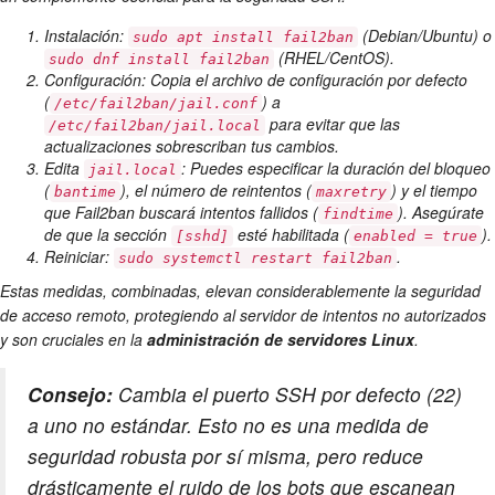
Instalación:
(Debian/Ubuntu) o
sudo apt install fail2ban
(RHEL/CentOS).
sudo dnf install fail2ban
Configuración: Copia el archivo de configuración por defecto
(
) a
/etc/fail2ban/jail.conf
para evitar que las
/etc/fail2ban/jail.local
actualizaciones sobrescriban tus cambios.
Edita
: Puedes especificar la duración del bloqueo
jail.local
(
), el número de reintentos (
) y el tiempo
bantime
maxretry
que Fail2ban buscará intentos fallidos (
). Asegúrate
findtime
de que la sección
esté habilitada (
).
[sshd]
enabled = true
Reiniciar:
.
sudo systemctl restart fail2ban
Estas medidas, combinadas, elevan considerablemente la seguridad
de acceso remoto, protegiendo al servidor de intentos no autorizados
y son cruciales en la
administración de servidores Linux
.
Consejo:
Cambia el puerto SSH por defecto (22)
a uno no estándar. Esto no es una medida de
seguridad robusta por sí misma, pero reduce
drásticamente el ruido de los bots que escanean