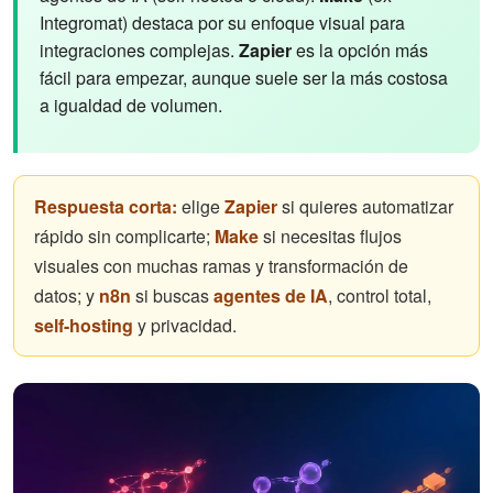
Integromat) destaca por su enfoque visual para
integraciones complejas.
Zapier
es la opción más
fácil para empezar, aunque suele ser la más costosa
a igualdad de volumen.
Respuesta corta:
elige
Zapier
si quieres automatizar
rápido sin complicarte;
Make
si necesitas flujos
visuales con muchas ramas y transformación de
datos; y
n8n
si buscas
agentes de IA
, control total,
self-hosting
y privacidad.