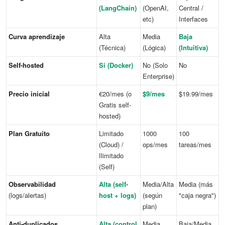
(LangChain)
(OpenAI,
Central /
etc)
Interfaces
Curva aprendizaje
Alta
Media
Baja
(Técnica)
(Lógica)
(Intuitiva)
Self-hosted
Sí (Docker)
No (Solo
No
Enterprise)
Precio inicial
€20/mes (o
$9/mes
$19.99/mes
Gratis self-
hosted)
Plan Gratuito
Limitado
1000
100
(Cloud) /
ops/mes
tareas/mes
Ilimitado
(Self)
Observabilidad
Alta (self-
Media/Alta
Media (más
(logs/alertas)
host + logs)
(según
"caja negra")
plan)
Anti-duplicados
Alta (control
Media
Baja/Media