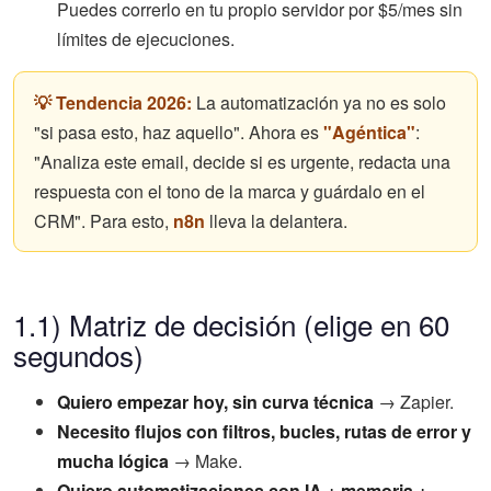
Puedes correrlo en tu propio servidor por $5/mes sin
límites de ejecuciones.
💡 Tendencia 2026:
La automatización ya no es solo
"si pasa esto, haz aquello". Ahora es
"Agéntica"
:
"Analiza este email, decide si es urgente, redacta una
respuesta con el tono de la marca y guárdalo en el
CRM". Para esto,
n8n
lleva la delantera.
1.1) Matriz de decisión (elige en 60
segundos)
Quiero empezar hoy, sin curva técnica
→ Zapier.
Necesito flujos con filtros, bucles, rutas de error y
mucha lógica
→ Make.
Quiero automatizaciones con IA + memoria +