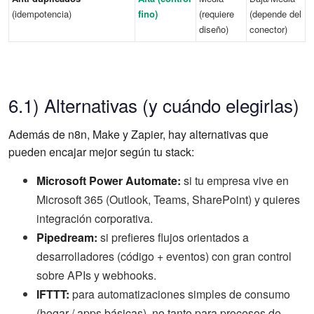
(idempotencia)
fino)
(requiere
(depende del
diseño)
conector)
6.1) Alternativas (y cuándo elegirlas)
Además de n8n, Make y Zapier, hay alternativas que
pueden encajar mejor según tu stack:
Microsoft Power Automate:
si tu empresa vive en
Microsoft 365 (Outlook, Teams, SharePoint) y quieres
integración corporativa.
Pipedream:
si prefieres flujos orientados a
desarrolladores (código + eventos) con gran control
sobre APIs y webhooks.
IFTTT:
para automatizaciones simples de consumo
(hogar / apps básicas), no tanto para procesos de