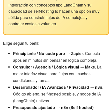
integración con conceptos tipo LangChain y su
capacidad de self-hosting lo hacen una opción muy
sólida para construir flujos de IA complejos y
controlar costes a volumen.
Elige según tu perfil:
Principiante / No-code puro
→
Zapier
. Conecta
apps en minutos sin pensar en lógica compleja.
Consultor / Agencia / Lógica visual
→
Make
. La
mejor interfaz visual para flujos con muchas
condiciones y ramas.
Desarrollador / IA Avanzada / Privacidad
→
n8n
.
Código abierto, self-hosted posible, y nodos de IA
(LangChain) nativos.
Presupuesto ajustado
→
n8n (Self-hosted)
.