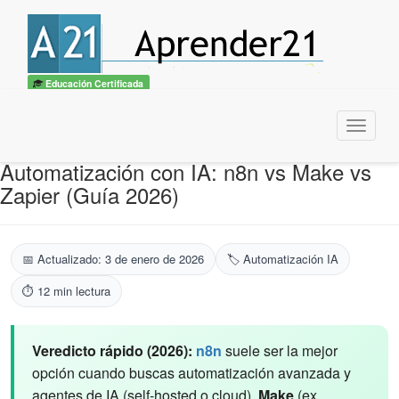
Educación Certificada
Menu
Automatización con IA: n8n vs Make vs
Zapier (Guía 2026)
📅 Actualizado: 3 de enero de 2026
🏷️ Automatización IA
⏱️ 12 min lectura
Veredicto rápido (2026):
n8n
suele ser la mejor
opción cuando buscas automatización avanzada y
agentes de IA (self-hosted o cloud).
Make
(ex