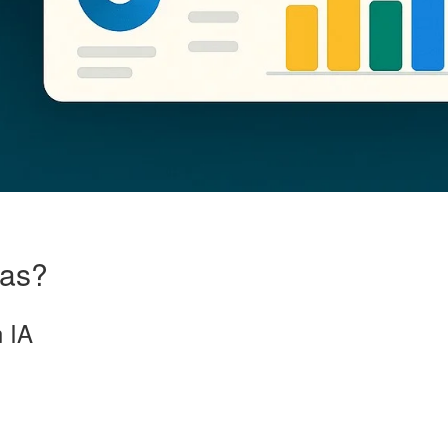
tas?
 IA