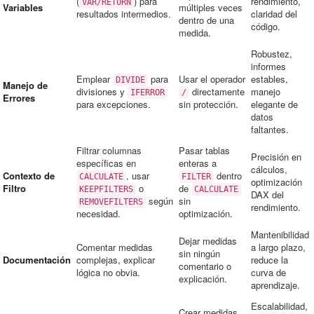
(
) para
rendimiento,
VAR/RETURN
Variables
múltiples veces
resultados intermedios.
claridad del
dentro de una
código.
medida.
Robustez,
informes
Emplear
para
Usar el operador
estables,
DIVIDE
Manejo de
divisiones y
directamente
manejo
IFERROR
/
Errores
para excepciones.
sin protección.
elegante de
datos
faltantes.
Filtrar columnas
Pasar tablas
Precisión en
específicas en
enteras a
cálculos,
Contexto de
, usar
dentro
CALCULATE
FILTER
optimización
Filtro
o
de
KEEPFILTERS
CALCULATE
DAX del
según
sin
REMOVEFILTERS
rendimiento.
necesidad.
optimización.
Mantenibilidad
Dejar medidas
Comentar medidas
a largo plazo,
sin ningún
Documentación
complejas, explicar
reduce la
comentario o
lógica no obvia.
curva de
explicación.
aprendizaje.
Escalabilidad,
Crear medidas