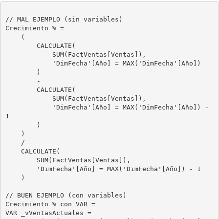
// MAL EJEMPLO (sin variables)

Crecimiento % =

    (

        CALCULATE(

            SUM(FactVentas[Ventas]),

            'DimFecha'[Año] = MAX('DimFecha'[Año])

        )

        -

        CALCULATE(

            SUM(FactVentas[Ventas]),

            'DimFecha'[Año] = MAX('DimFecha'[Año]) - 
1

        )

    )

    /

    CALCULATE(

        SUM(FactVentas[Ventas]),

        'DimFecha'[Año] = MAX('DimFecha'[Año]) - 1

    )

// BUEN EJEMPLO (con variables)

Crecimiento % con VAR =

VAR _vVentasActuales = 