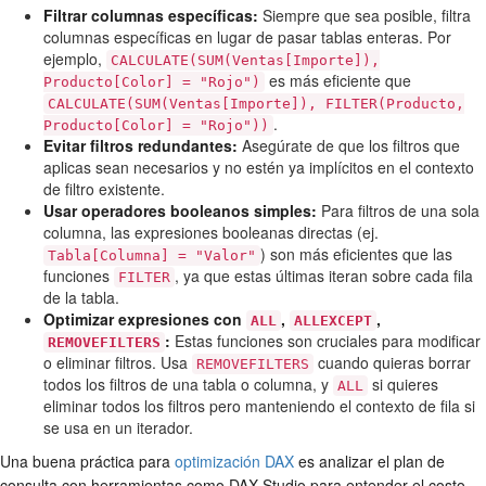
Filtrar columnas específicas:
Siempre que sea posible, filtra
columnas específicas en lugar de pasar tablas enteras. Por
ejemplo,
CALCULATE(SUM(Ventas[Importe]),
es más eficiente que
Producto[Color] = "Rojo")
CALCULATE(SUM(Ventas[Importe]), FILTER(Producto,
.
Producto[Color] = "Rojo"))
Evitar filtros redundantes:
Asegúrate de que los filtros que
aplicas sean necesarios y no estén ya implícitos en el contexto
de filtro existente.
Usar operadores booleanos simples:
Para filtros de una sola
columna, las expresiones booleanas directas (ej.
) son más eficientes que las
Tabla[Columna] = "Valor"
funciones
, ya que estas últimas iteran sobre cada fila
FILTER
de la tabla.
Optimizar expresiones con
,
,
ALL
ALLEXCEPT
:
Estas funciones son cruciales para modificar
REMOVEFILTERS
o eliminar filtros. Usa
cuando quieras borrar
REMOVEFILTERS
todos los filtros de una tabla o columna, y
si quieres
ALL
eliminar todos los filtros pero manteniendo el contexto de fila si
se usa en un iterador.
Una buena práctica para
optimización DAX
es analizar el plan de
consulta con herramientas como DAX Studio para entender el costo