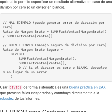
opcional te permite especificar un resultado alternativo en caso de una
división por cero (o un divisor en blanco).
// MAL EJEMPLO (puede generar error de división por 
cero)

Ratio de Margen Bruto = SUM(FactVentas[MargenBruto]) 
/ SUM(FactVentas[Ventas])

// BUEN EJEMPLO (manejo seguro de división por cero)

Ratio de Margen Bruto Seguro =

    DIVIDE(

        SUM(FactVentas[MargenBruto]),

        SUM(FactVentas[Ventas]),

        0 // Si el divisor es cero o BLANK, devuelve 
0 en lugar de un error

Usar
de forma sistemática es una
buena práctica en DAX
DIVIDE
que previene fallos inesperados y contribuye directamente a la
robustez
de tus informes.
IFERROR para Capturar Errores