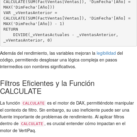
CALCULATE(SUM(FactVentas[Ventas]), 'DimFecha'[Año] = 
MAX('DimFecha'[Año]))

VAR _vVentasAnterior = 
CALCULATE(SUM(FactVentas[Ventas]), 'DimFecha'[Año] = 
MAX('DimFecha'[Año]) - 1)

RETURN

    DIVIDE(_vVentasActuales - _vVentasAnterior, 
Además del rendimiento, las variables mejoran la
legibilidad
del
código, permitiendo desglosar una lógica compleja en pasos
intermedios con nombres significativos.
Filtros Eficientes y la Función
CALCULATE
La función
es el motor de DAX, permitiéndote manipular
CALCULATE
el contexto de filtro. Sin embargo, su uso ineficiente puede ser una
fuente importante de problemas de rendimiento. Al aplicar filtros
dentro de
, es crucial entender cómo impactan en el
CALCULATE
motor de VertiPaq.