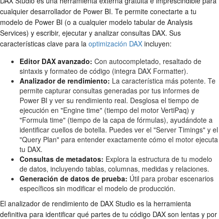
DAX Studio es una herramienta externa gratuita e imprescindible para
cualquier desarrollador de Power BI. Te permite conectarte a tu
modelo de Power BI (o a cualquier modelo tabular de Analysis
Services) y escribir, ejecutar y analizar consultas DAX. Sus
características clave para la
optimización DAX
incluyen:
Editor DAX avanzado:
Con autocompletado, resaltado de
sintaxis y formateo de código (integra DAX Formatter).
Analizador de rendimiento:
La característica más potente. Te
permite capturar consultas generadas por tus informes de
Power BI y ver su rendimiento real. Desglosa el tiempo de
ejecución en "Engine time" (tiempo del motor VertiPaq) y
"Formula time" (tiempo de la capa de fórmulas), ayudándote a
identificar cuellos de botella. Puedes ver el "Server Timings" y el
"Query Plan" para entender exactamente cómo el motor ejecuta
tu DAX.
Consultas de metadatos:
Explora la estructura de tu modelo
de datos, incluyendo tablas, columnas, medidas y relaciones.
Generación de datos de prueba:
Útil para probar escenarios
específicos sin modificar el modelo de producción.
El analizador de rendimiento de DAX Studio es la herramienta
definitiva para identificar qué partes de tu código DAX son lentas y por