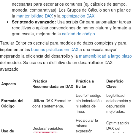
necesarias para escenarios comunes (ej. cálculos de tiempo,
moneda, comparativas). Los Grupos de Cálculo son un pilar de
la
mantenibilidad DAX
y la
optimización DAX
.
Scripteado avanzado:
Usa scripts C# para automatizar tareas
repetitivas o aplicar convenciones de nomenclatura y formato a
gran escala, mejorando la
calidad de código
.
Tabular Editor es esencial para modelos de datos complejos y para
implementar las
buenas prácticas en DAX
a una escala mayor,
mejorando la eficiencia del desarrollo y la
mantenibilidad a largo plazo
del modelo. Su uso es un distintivo de un desarrollador DAX
avanzado.
Práctica
Práctica a
Beneficio
Aspecto
Recomendada en DAX
Evitar
Clave
Escribir código
Legibilidad,
Formato del
Utilizar DAX Formatter
sin indentación
colaboración y
Código
consistentemente.
ni saltos de
depuración
línea.
mejoradas.
Recalcular la
Optimización
misma
Declarar variables
DAX del
Uso de
expresión