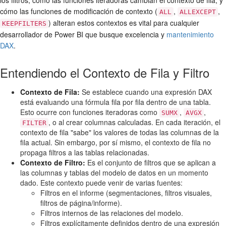
los filtros, cómo las funciones iteradoras cambian el contexto de fila, y
cómo las funciones de modificación de contexto (
,
,
ALL
ALLEXCEPT
) alteran estos contextos es vital para cualquier
KEEPFILTERS
desarrollador de Power BI que busque excelencia y
mantenimiento
DAX
.
Entendiendo el Contexto de Fila y Filtro
Contexto de Fila:
Se establece cuando una expresión DAX
está evaluando una fórmula fila por fila dentro de una tabla.
Esto ocurre con funciones iteradoras como
,
,
SUMX
AVGX
, o al crear columnas calculadas. En cada iteración, el
FILTER
contexto de fila "sabe" los valores de todas las columnas de la
fila actual. Sin embargo, por sí mismo, el contexto de fila no
propaga filtros a las tablas relacionadas.
Contexto de Filtro:
Es el conjunto de filtros que se aplican a
las columnas y tablas del modelo de datos en un momento
dado. Este contexto puede venir de varias fuentes:
Filtros en el informe (segmentaciones, filtros visuales,
filtros de página/informe).
Filtros internos de las relaciones del modelo.
Filtros explícitamente definidos dentro de una expresión