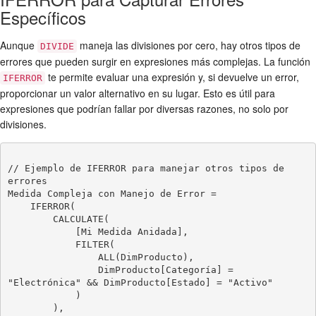
Específicos
Aunque
maneja las divisiones por cero, hay otros tipos de
DIVIDE
errores que pueden surgir en expresiones más complejas. La función
te permite evaluar una expresión y, si devuelve un error,
IFERROR
proporcionar un valor alternativo en su lugar. Esto es útil para
expresiones que podrían fallar por diversas razones, no solo por
divisiones.
// Ejemplo de IFERROR para manejar otros tipos de 
errores

Medida Compleja con Manejo de Error =

    IFERROR(

        CALCULATE(

            [Mi Medida Anidada],

            FILTER(

                ALL(DimProducto),

                DimProducto[Categoría] = 
"Electrónica" && DimProducto[Estado] = "Activo"

            )

        ),
