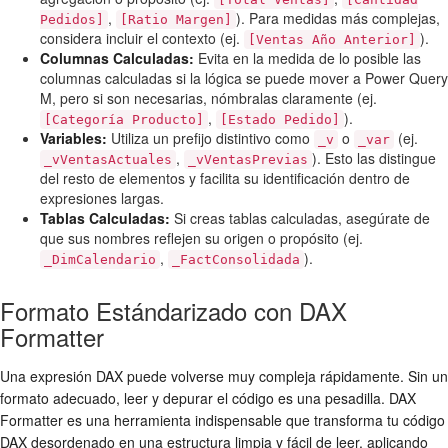
,
). Para medidas más complejas,
Pedidos]
[Ratio Margen]
considera incluir el contexto (ej.
).
[Ventas Año Anterior]
Columnas Calculadas:
Evita en la medida de lo posible las
columnas calculadas si la lógica se puede mover a Power Query
M, pero si son necesarias, nómbralas claramente (ej.
,
).
[Categoría Producto]
[Estado Pedido]
Variables:
Utiliza un prefijo distintivo como
o
(ej.
_v
_var
,
). Esto las distingue
_vVentasActuales
_vVentasPrevias
del resto de elementos y facilita su identificación dentro de
expresiones largas.
Tablas Calculadas:
Si creas tablas calculadas, asegúrate de
que sus nombres reflejen su origen o propósito (ej.
,
).
_DimCalendario
_FactConsolidada
Formato Estándarizado con DAX
Formatter
Una expresión DAX puede volverse muy compleja rápidamente. Sin un
formato adecuado, leer y depurar el código es una pesadilla. DAX
Formatter es una herramienta indispensable que transforma tu código
DAX desordenado en una estructura limpia y fácil de leer, aplicando