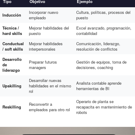
Tipo
Objetivo
Ejemplo
Incorporar nuevo
Cultura, políticas, procesos del
Inducción
empleado
puesto
Técnica /
Mejorar habilidades del
Excel avanzado, programación,
hard skills
puesto
contabilidad
Conductual
Mejorar habilidades
Comunicación, liderazgo,
/ soft skills
interpersonales
resolución de conflictos
Desarrollo
Preparar futuros
Gestión de equipos, toma de
de
managers
decisiones, coaching
liderazgo
Desarrollar nuevas
Analista contable aprende
Upskilling
habilidades en el mismo
herramientas de BI
rol
Operario de planta se
Reconvertir a
Reskilling
recapacita en mantenimiento de
empleados para otro rol
robots