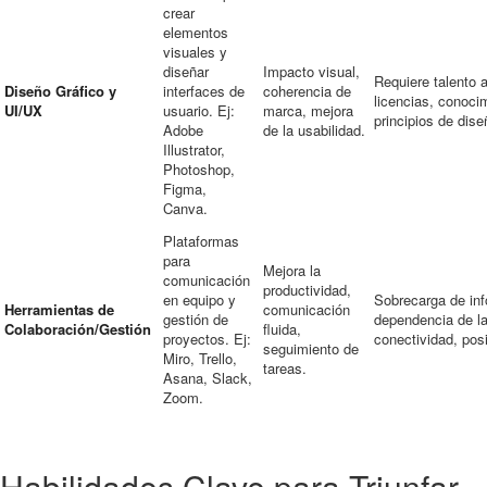
crear
elementos
visuales y
diseñar
Impacto visual,
Requiere talento a
Diseño Gráfico y
interfaces de
coherencia de
licencias, conoci
UI/UX
usuario. Ej:
marca, mejora
principios de dise
Adobe
de la usabilidad.
Illustrator,
Photoshop,
Figma,
Canva.
Plataformas
para
Mejora la
comunicación
productividad,
en equipo y
Sobrecarga de inf
Herramientas de
comunicación
gestión de
dependencia de l
Colaboración/Gestión
fluida,
proyectos. Ej:
conectividad, pos
seguimiento de
Miro, Trello,
tareas.
Asana, Slack,
Zoom.
Habilidades Clave para Triunfar