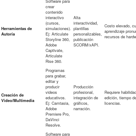
Software para
crear
contenido
interactivo
Alta
(cursos,
interactividad,
Costo elevado, c
Herramientas de
simulaciones).
plantillas
aprendizaje pronu
Autoría
Ej: Articulate
personalizables,
recursos de hardw
Storyline 360,
publicación
Adobe
SCORM/xAPI.
Captivate,
Articulate
Rise 360.
Programas
para grabar,
editar y
producir
Producción
videos
profesional,
Requiere habilida
Creación de
educativos.
integración de
edición, tiempo d
Video/Multimedia
Ej: Camtasia,
gráficos,
licencias.
Adobe
narración.
Premiere Pro,
DaVinci
Resolve.
Software para