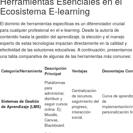
Herramientas Esenciales en el
Ecosistema E-learning
El dominio de herramientas específicas es un diferenciador crucial
para cualquier profesional en el e-learning. Desde la autoría de
contenido hasta la gestión del aprendizaje, la elección y el manejo
experto de estas tecnologías impactan directamente en la calidad y
efectividad de las soluciones educativas. A continuación, presentamos
una tabla comparativa de algunas de las herramientas más comunes:
Descripción
Categoría/Herramienta
Ventajas
Desventajas Co
Principal
Plataformas
para
Centralización
administrar,
de recursos,
Curva de aprendiz
distribuir y
Sistemas de Gestión
seguimiento del
de
seguir cursos
de Aprendizaje (LMS)
progreso,
implementación/m
online. Ej:
interacción
personalización li
Moodle,
social.
Canvas,
Blackboard.