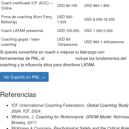
Coach certificado ICF (ACC) —
USD 80-150
USD 960-1.800
Online
Firma de coaching (Korn Ferry,
USD 500-
USD 6.000-18.000
BetterUp)
1.500
Coach LATAM presencial
USD 100-250
USD 1.200-3.000
Coaching grupal / team
USD 80-
USD 960-1.440/persona
coaching
120/persona
Si querés convertirte en coach o mejorar tu liderazgo con
herramientas de PNL, el
Experto en PNL
incluye los fundamentos del
coaching y la influencia ética para directivos LATAM.
Ver Experto en PNL →
Referencias
ICF (International Coaching Federation).
Global Coaching Study
2024
. ICF, 2024.
Whitmore, J.
Coaching for Performance: GROW Model
. Nicholas
Brealey, 2017.
McKinsey & Company.
Psychological Safety and the Critical Role