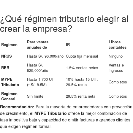
¿Qué régimen tributario elegir al
crear la empresa?
Para ventas
Libros
Régimen
IR
anuales de
contables
NRUS
Hasta S/. 96,000/año
Cuota fija mensual
Ninguno
Hasta S/.
Ventas e
RER
1.5% ventas netas
525,000/año
ingresos
MYPE
Hasta 1,700 UIT
10% hasta 15 UIT,
Completos
Tributario
(~S/. 8.5M)
29.5% resto
Régimen
Sin límite
29.5% renta neta
Completos
General
Recomendación:
Para la mayoría de emprendedores con proyección
de crecimiento, el
MYPE Tributario
ofrece la mejor combinación de
tasa impositiva baja y capacidad de emitir facturas a grandes clientes
que exigen régimen formal.