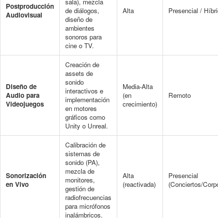
sala), mezcla
Postproducción
de diálogos,
Alta
Presencial / Híbr
Audiovisual
diseño de
ambientes
sonoros para
cine o TV.
Creación de
assets de
sonido
Diseño de
Media-Alta
interactivos e
Audio para
(en
Remoto
implementación
Videojuegos
crecimiento)
en motores
gráficos como
Unity o Unreal.
Calibración de
sistemas de
sonido (PA),
mezcla de
Sonorización
Alta
Presencial
monitores,
en Vivo
(reactivada)
(Conciertos/Corpo
gestión de
radiofrecuencias
para micrófonos
inalámbricos.