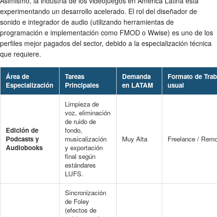
Asimismo, la industria de los videojuegos en América Latina está
experimentando un desarrollo acelerado. El rol del diseñador de
sonido e integrador de audio (utilizando herramientas de
programación e implementación como FMOD o Wwise) es uno de los
perfiles mejor pagados del sector, debido a la especialización técnica
que requiere.
Área de
Tareas
Demanda
Formato de Trab
Especialización
Principales
en LATAM
usual
Limpieza de
voz, eliminación
de ruido de
Edición de
fondo,
Podcasts y
musicalización
Muy Alta
Freelance / Remo
Audiobooks
y exportación
final según
estándares
LUFS.
Sincronización
de Foley
(efectos de