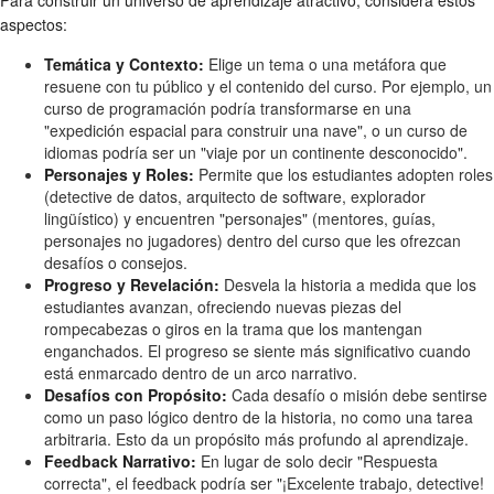
Para construir un universo de aprendizaje atractivo, considera estos
aspectos:
Temática y Contexto:
Elige un tema o una metáfora que
resuene con tu público y el contenido del curso. Por ejemplo, un
curso de programación podría transformarse en una
"expedición espacial para construir una nave", o un curso de
idiomas podría ser un "viaje por un continente desconocido".
Personajes y Roles:
Permite que los estudiantes adopten roles
(detective de datos, arquitecto de software, explorador
lingüístico) y encuentren "personajes" (mentores, guías,
personajes no jugadores) dentro del curso que les ofrezcan
desafíos o consejos.
Progreso y Revelación:
Desvela la historia a medida que los
estudiantes avanzan, ofreciendo nuevas piezas del
rompecabezas o giros en la trama que los mantengan
enganchados. El progreso se siente más significativo cuando
está enmarcado dentro de un arco narrativo.
Desafíos con Propósito:
Cada desafío o misión debe sentirse
como un paso lógico dentro de la historia, no como una tarea
arbitraria. Esto da un propósito más profundo al aprendizaje.
Feedback Narrativo:
En lugar de solo decir "Respuesta
correcta", el feedback podría ser "¡Excelente trabajo, detective!