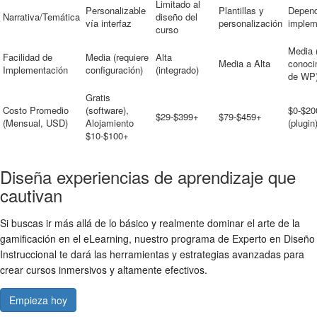
Limitado al
Personalizable
Plantillas y
Depend
Narrativa/Temática
diseño del
vía interfaz
personalización
implem
curso
Media 
Facilidad de
Media (requiere
Alta
Media a Alta
conoci
Implementación
configuración)
(integrado)
de WP
Gratis
Costo Promedio
(software),
$0-$20
$29-$399+
$79-$459+
(Mensual, USD)
Alojamiento
(plugin
$10-$100+
Diseña experiencias de aprendizaje que
cautivan
Si buscas ir más allá de lo básico y realmente dominar el arte de la
gamificación en el eLearning, nuestro programa de Experto en Diseño
Instruccional te dará las herramientas y estrategias avanzadas para
crear cursos inmersivos y altamente efectivos.
Empieza hoy