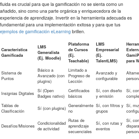
fluida es crucial para que la gamificación no se sienta como un
añadido, sino como una parte orgánica y enriquecedora de la
experiencia de aprendizaje. Invertir en la herramienta adecuada es
fundamental para una implementación exitosa y para que tus
ejemplos de gamificación eLearning
brillen.
Plataforma
LMS
Herram
LMS
Característica
de Cursos
Empresarial
Extern
Generalista
Gamificada
(Ej.
(Ej.
GamiP
(Ej. Moodle)
Teachable)
TalentLMS)
para 
Básico a
Limitado a
Sistema de
Avanzado y
Altame
Avanzado (con
Progreso de
Puntos
configurable
person
plugins)
Lección
Sí (Open
Certificados
Sí, con diseño
Sí, con
Insignias Digitales
Badges nativo)
básicos
y emisión
comple
Tablas de
Generalmente
Sí, con filtros y
Sí, mu
Sí (con plugins)
Clasificación
no
grupos
configu
Rutas de
Sí, co
Condicionalidad
Sí, con rutas y
Desafíos/Misiones
aprendizaje
dispar
de actividad
eventos
secuenciales
person