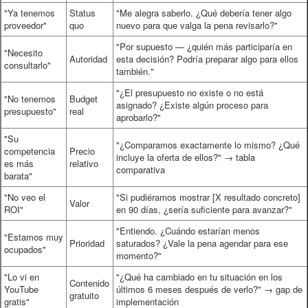
"Ya tenemos
Status
"Me alegra saberlo. ¿Qué debería tener algo
proveedor"
quo
nuevo para que valga la pena revisarlo?"
"Por supuesto — ¿quién más participaría en
"Necesito
Autoridad
esta decisión? Podría preparar algo para ellos
consultarlo"
también."
"¿El presupuesto no existe o no está
"No tenemos
Budget
asignado? ¿Existe algún proceso para
presupuesto"
real
aprobarlo?"
"Su
"¿Comparamos exactamente lo mismo? ¿Qué
competencia
Precio
incluye la oferta de ellos?" → tabla
es más
relativo
comparativa
barata"
"No veo el
"Si pudiéramos mostrar [X resultado concreto]
Valor
ROI"
en 90 días, ¿sería suficiente para avanzar?"
"Entiendo. ¿Cuándo estarían menos
"Estamos muy
Prioridad
saturados? ¿Vale la pena agendar para ese
ocupados"
momento?"
"Lo vi en
"¿Qué ha cambiado en tu situación en los
Contenido
YouTube
últimos 6 meses después de verlo?" → gap de
gratuito
gratis"
implementación