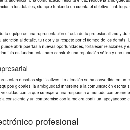
s de la audiencia. Una comunicación escrita eficaz reduce la ambigüed
nción a los detalles, siempre teniendo en cuenta el objetivo final: logr
 tu equipo es una representación directa de tu profesionalismo y del e
tu atención al detalle, tu rigor y tu respeto por el tiempo de los dem
puede abrir puertas a nuevas oportunidades, fortalecer relaciones y e
u dominio es fundamental para construir una reputación sólida y una mar
presarial
 presentan desafíos significativos. La atención se ha convertido en un
en equipos globales, la ambigüedad inherente a la comunicación escrita si
a velocidad con la que se espera una respuesta a menudo compromete l
egia consciente y un compromiso con la mejora continua, apoyándose en 
ectrónico profesional