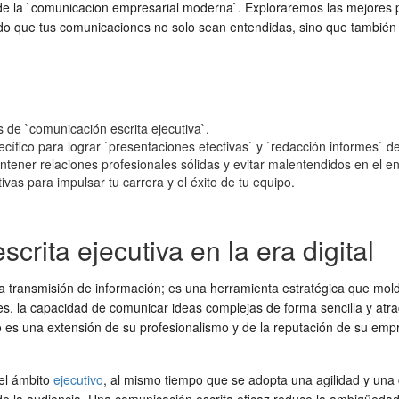
de la `comunicacion empresarial moderna`. Exploraremos las mejores pr
do que tus comunicaciones no solo sean entendidas, sino que también
s de `comunicación escrita ejecutiva`.
cífico para lograr `presentaciones efectivas` y `redacción informes` de
antener relaciones profesionales sólidas y evitar malentendidos en el ent
ivas para impulsar tu carrera y el éxito de tu equipo.
crita ejecutiva en la era digital
era transmisión de información; es una herramienta estratégica que mo
, la capacidad de comunicar ideas complejas de forma sencilla y atract
o es una extensión de su profesionalismo y de la reputación de su empr
 el ámbito
ejecutivo
, al mismo tiempo que se adopta una agilidad y una cl