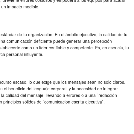
ad, previene errores costosos y empodera a los equipos para actuar
ar un impacto medible.
stándar de tu organización. En el ámbito ejecutivo, la calidad de tu
ás. Una comunicación deficiente puede generar una percepción
stablecerte como un líder confiable y competente. Es, en esencia, tu
ca personal influyente.
 recurso escaso, lo que exige que los mensajes sean no solo claros,
n el beneficio del lenguaje corporal, y la necesidad de integrar
a calidad del mensaje, llevando a errores o a una `redacción
principios sólidos de `comunicacion escrita ejecutiva`.