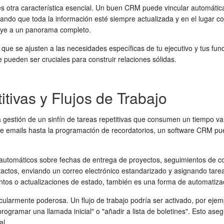
es otra característica esencial. Un buen CRM puede vincular automática
ndo que toda la información esté siempre actualizada y en el lugar cor
buye a un panorama completo.
e se ajusten a las necesidades específicas de tu ejecutivo y tus func
e pueden ser cruciales para construir relaciones sólidas.
tivas y Flujos de Trabajo
la gestión de un sinfín de tareas repetitivas que consumen un tiempo 
e emails hasta la programación de recordatorios, un software CRM pue
automáticos sobre fechas de entrega de proyectos, seguimientos de co
tos, enviando un correo electrónico estandarizado y asignando tareas 
ventos o actualizaciones de estado, también es una forma de automatiz
icularmente poderosa. Un flujo de trabajo podría ser activado, por eje
, "programar una llamada inicial" o "añadir a lista de boletines". Esto 
al.