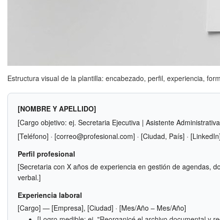
Estructura visual de la plantilla: encabezado, perfil, experiencia, fo
[NOMBRE Y APELLIDO]
[Cargo objetivo: ej. Secretaria Ejecutiva | Asistente Administrativa
[Teléfono] · [correo@profesional.com] · [Ciudad, País] · [LinkedIn
Perfil profesional
[Secretaria con X años de experiencia en gestión de agendas, do
verbal.]
Experiencia laboral
[Cargo] — [Empresa], [Ciudad] · [Mes/Año – Mes/Año]
[Logro medible: ej. "Reorganicé el archivo documental y 