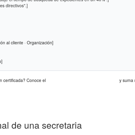
es directivos".]
ón al cliente · Organización]
o]
ón certificada? Conoce el
Curso de Secretariado Administrativo
y suma r
nal de una secretaria