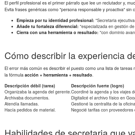
El perfil profesional es el primer párrafo que lee un reclutador y, m
Evita frases genéricas como "persona responsable y proactiva" sin c
Empieza por tu identidad profesional:
"Secretaria ejecutiva
Añade tu fortaleza diferencial:
"especializada en gestión de
Cierra con una herramienta o resultado:
"con dominio avanz
Cómo describir la experiencia de
El error más común es describir el puesto como una lista de tareas 
la fórmula
acción + herramienta + resultado
.
Descripción débil (tarea)
Descripción fuerte (logro)
Organizaba la agenda del gerente.
Coordiné la agenda y los viajes d
Archivaba documentos.
Digitalicé el archivo físico en G
Atendía llamadas.
Gestioné la centralita de la ofic
Hacía pedidos de material.
Negocié tarifas con proveedores 
Habilidades de secretaria que v