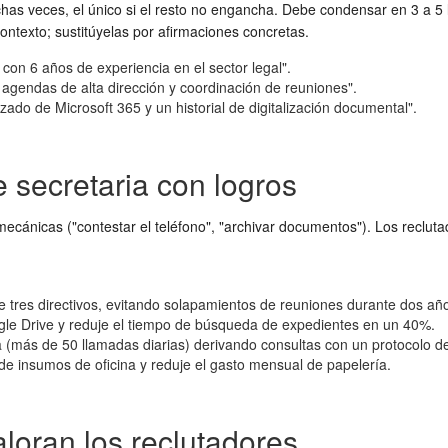
uchas veces, el único si el resto no engancha. Debe condensar en 3 a 5 l
ontexto; sustitúyelas por afirmaciones concretas.
 con 6 años de experiencia en el sector legal".
 agendas de alta dirección y coordinación de reuniones".
ado de Microsoft 365 y un historial de digitalización documental".
 secretaria con logros
mecánicas ("contestar el teléfono", "archivar documentos"). Los reclu
e tres directivos, evitando solapamientos de reuniones durante dos añ
oogle Drive y reduje el tiempo de búsqueda de expedientes en un 40%.
ina (más de 50 llamadas diarias) derivando consultas con un protocolo d
de insumos de oficina y reduje el gasto mensual de papelería.
aloran los reclutadores