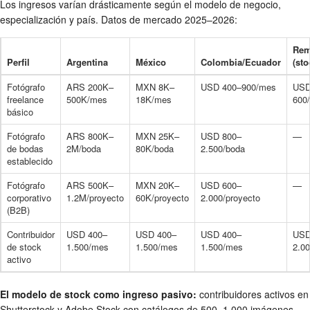
Los ingresos varían drásticamente según el modelo de negocio,
especialización y país. Datos de mercado 2025–2026:
Rem
Perfil
Argentina
México
Colombia/Ecuador
(st
Fotógrafo
ARS 200K–
MXN 8K–
USD 400–900/mes
USD
freelance
500K/mes
18K/mes
600
básico
Fotógrafo
ARS 800K–
MXN 25K–
USD 800–
—
de bodas
2M/boda
80K/boda
2.500/boda
establecido
Fotógrafo
ARS 500K–
MXN 20K–
USD 600–
—
corporativo
1.2M/proyecto
60K/proyecto
2.000/proyecto
(B2B)
Contribuidor
USD 400–
USD 400–
USD 400–
USD
de stock
1.500/mes
1.500/mes
1.500/mes
2.0
activo
El modelo de stock como ingreso pasivo:
contribuidores activos en
Shutterstock y Adobe Stock con catálogos de 500–1.000 imágenes