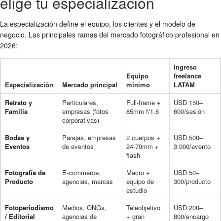
elige tu especialización
La especialización define el equipo, los clientes y el modelo de
negocio. Las principales ramas del mercado fotográfico profesional en
2026:
Ingreso
Equipo
freelance
Especialización
Mercado principal
mínimo
LATAM
Retrato y
Particulares,
Full-frame +
USD 150–
Familia
empresas (fotos
85mm f/1.8
600/sesión
corporativas)
Bodas y
Parejas, empresas
2 cuerpos +
USD 500–
Eventos
de eventos
24-70mm +
3.000/evento
flash
Fotografía de
E-commerce,
Macro +
USD 50–
Producto
agencias, marcas
equipo de
300/producto
estudio
Fotoperiodismo
Medios, ONGs,
Teleobjetivo
USD 200–
/ Editorial
agencias de
+ gran
800/encargo