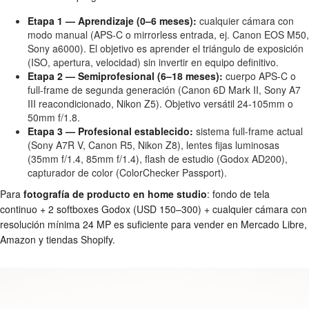
Etapa 1 — Aprendizaje (0–6 meses):
cualquier cámara con
modo manual (APS-C o mirrorless entrada, ej. Canon EOS M50,
Sony a6000). El objetivo es aprender el triángulo de exposición
(ISO, apertura, velocidad) sin invertir en equipo definitivo.
Etapa 2 — Semiprofesional (6–18 meses):
cuerpo APS-C o
full-frame de segunda generación (Canon 6D Mark II, Sony A7
III reacondicionado, Nikon Z5). Objetivo versátil 24-105mm o
50mm f/1.8.
Etapa 3 — Profesional establecido:
sistema full-frame actual
(Sony A7R V, Canon R5, Nikon Z8), lentes fijas luminosas
(35mm f/1.4, 85mm f/1.4), flash de estudio (Godox AD200),
capturador de color (ColorChecker Passport).
Para
fotografía de producto en home studio
: fondo de tela
continuo + 2 softboxes Godox (USD 150–300) + cualquier cámara con
resolución mínima 24 MP es suficiente para vender en Mercado Libre,
Amazon y tiendas Shopify.