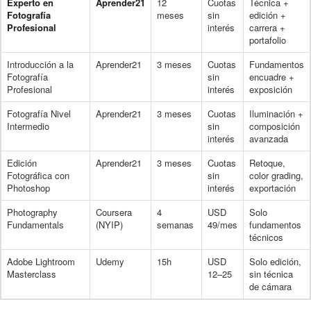
Experto en
Aprender21
12
Cuotas
Técnica +
Fotografía
meses
sin
edición +
Profesional
interés
carrera +
portafolio
Introducción a la
Aprender21
3 meses
Cuotas
Fundamentos
Fotografía
sin
encuadre +
Profesional
interés
exposición
Fotografía Nivel
Aprender21
3 meses
Cuotas
Iluminación +
Intermedio
sin
composición
interés
avanzada
Edición
Aprender21
3 meses
Cuotas
Retoque,
Fotográfica con
sin
color grading,
Photoshop
interés
exportación
Photography
Coursera
4
USD
Solo
Fundamentals
(NYIP)
semanas
49/mes
fundamentos
técnicos
Adobe Lightroom
Udemy
15h
USD
Solo edición,
Masterclass
12–25
sin técnica
de cámara