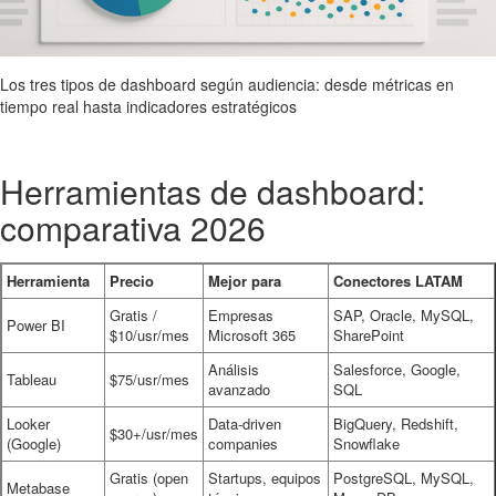
Los tres tipos de dashboard según audiencia: desde métricas en
tiempo real hasta indicadores estratégicos
Herramientas de dashboard:
comparativa 2026
Herramienta
Precio
Mejor para
Conectores LATAM
Gratis /
Empresas
SAP, Oracle, MySQL,
Power BI
$10/usr/mes
Microsoft 365
SharePoint
Análisis
Salesforce, Google,
Tableau
$75/usr/mes
avanzado
SQL
Looker
Data-driven
BigQuery, Redshift,
$30+/usr/mes
(Google)
companies
Snowflake
Gratis (open
Startups, equipos
PostgreSQL, MySQL,
Metabase