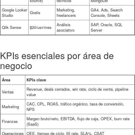
source)
técnicos
MongoDB
Google Looker
Marketing,
GA4, Ads, Search
Gratis
Studio
freelancers
Console, Sheets
Análisis
SAP, Oracle, SQL
Qlik Sense
$20/usr/mes
asociativo
Server
KPIs esenciales por área de
negocio
Área
KPIs clave
Revenue, deals cerrados, win rate, ciclo de venta, pipeline
Ventas
value
CAC, CPL, ROAS, tráfico orgánico, tasa de conversión,
Marketing
NPS
Margen bruto/neto, EBITDA, flujo de caja, OPEX, burn rate
Finanzas
(SaaS)
Operaciones
OEE, tiempo de ciclo, fill rate, SLA%, CSAT