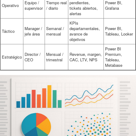
Equipo /
Tiempo real
pendientes,
Power BI,
Operativo
supervisor
/ diario
tickets abiertos,
Grafana
alertas
KPIs
Manager /
Semanal /
departamentales,
Power BI,
Táctico
jefe área
mensual
avance de
Tableau, Looker
objetivos
Power BI
Director /
Mensual /
Revenue, margen,
Premium,
Estratégico
CEO
trimestral
CAC, LTV, NPS
Tableau,
Metabase