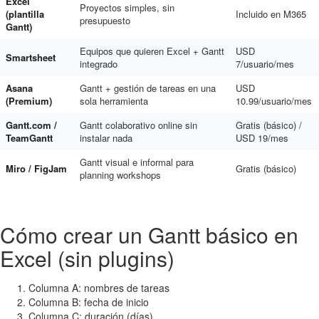
Excel
Proyectos simples, sin
(plantilla
Incluido en M365
presupuesto
Gantt)
Equipos que quieren Excel + Gantt
USD
Smartsheet
integrado
7/usuario/mes
Asana
Gantt + gestión de tareas en una
USD
(Premium)
sola herramienta
10.99/usuario/mes
Gantt.com /
Gantt colaborativo online sin
Gratis (básico) /
TeamGantt
instalar nada
USD 19/mes
Gantt visual e informal para
Miro / FigJam
Gratis (básico)
planning workshops
Cómo crear un Gantt básico en
Excel (sin plugins)
Columna A: nombres de tareas
Columna B: fecha de inicio
Columna C: duración (días)