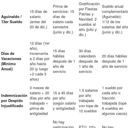
Gratificación
Prima de
Sueldo anual
por Fiestas
15 días de
servicios: 15
complementari
Patrias y
Aguinaldo /
salario
días de
(Aguinaldo):
Navidad: 2
13er Sueldo
(antes del
salario cada
1/12 de los
sueldos al
20 de dic.)
semestre
salarios del año
año (julio y
(junio y dic.)
(junio y dic.)
dic.)
12 días (1er
año),
15 días
30 días
Días de
incrementa
hábiles
calendario
20 días hábiles
Vacaciones
a 2 días por
después de 1
después de
después de 1
(Mínimo
año hasta
año de
1 año de
año de servicio
Anual)
20 (y luego
servicio
servicio
+2 cada 5
años)
3 meses de
1 sueldo por
1.5 salarios
salario + 20
15 a 45 días
cada año o
Indemnización
por año
días por año
por año
fracción
por Despido
trabajado
trabajado +
(según salario
trabajada (tope
Injustificado
con tope de
prima de
y antigüedad)
6 sueldos en
12 sueldos
antigüedad
algunos casos)
No hay
participación
PTU: 10%
No hay