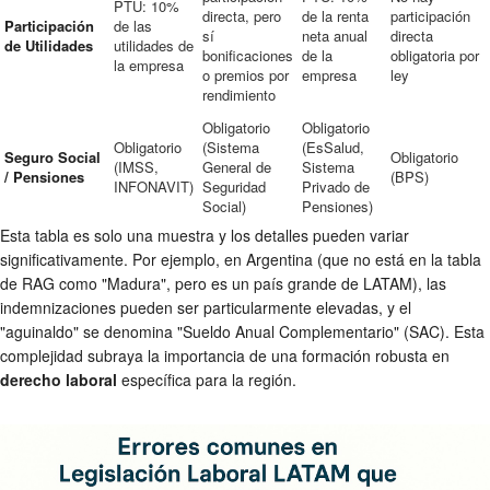
PTU: 10%
directa, pero
de la renta
participación
Participación
de las
sí
neta anual
directa
de Utilidades
utilidades de
bonificaciones
de la
obligatoria por
la empresa
o premios por
empresa
ley
rendimiento
Obligatorio
Obligatorio
Obligatorio
(Sistema
(EsSalud,
Seguro Social
Obligatorio
(IMSS,
General de
Sistema
/ Pensiones
(BPS)
INFONAVIT)
Seguridad
Privado de
Social)
Pensiones)
Esta tabla es solo una muestra y los detalles pueden variar
significativamente. Por ejemplo, en Argentina (que no está en la tabla
de RAG como "Madura", pero es un país grande de LATAM), las
indemnizaciones pueden ser particularmente elevadas, y el
"aguinaldo" se denomina "Sueldo Anual Complementario" (SAC). Esta
complejidad subraya la importancia de una formación robusta en
derecho laboral
específica para la región.