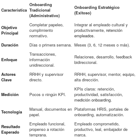
Onboarding
Onboarding Estratégico
Característica
Tradicional
(Exitoso)
(Administrativo)
Completar papeleo,
Integrar al empleado cultural y
Objetivo
cumplimiento
productivamente,
retención
Principal
normativo.
empleados
.
Duración
Días o primera semana.
Meses (3, 6, 12 meses o más).
Transacciones,
Relaciones, desarrollo, feedback
Enfoque
información
bidireccional.
unidireccional.
Actores
RRHH y supervisor
RRHH, supervisor, mentor, equipo,
Clave
directo.
alta dirección.
KPIs claros: retención,
Medición
Pocos o ningún KPI.
productividad, satisfacción,
medición onboarding
.
Manual, documentos en
Plataformas HRIS, portales de
Tecnología
papel.
onboarding, automatización.
Empleado funcional,
Empleado comprometido,
Resultado
propenso a rotación
productivo, leal, embajador de
Esperado
temprana.
marca.