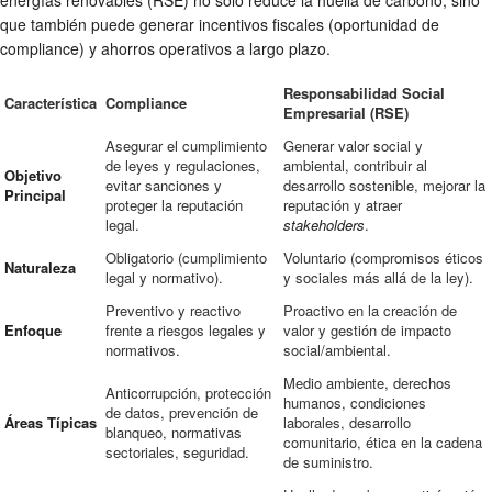
energías renovables (RSE) no solo reduce la huella de carbono, sino
que también puede generar incentivos fiscales (oportunidad de
compliance) y ahorros operativos a largo plazo.
Responsabilidad Social
Característica
Compliance
Empresarial (RSE)
Asegurar el cumplimiento
Generar valor social y
de leyes y regulaciones,
ambiental, contribuir al
Objetivo
evitar sanciones y
desarrollo sostenible, mejorar la
Principal
proteger la reputación
reputación y atraer
legal.
stakeholders
.
Obligatorio (cumplimiento
Voluntario (compromisos éticos
Naturaleza
legal y normativo).
y sociales más allá de la ley).
Preventivo y reactivo
Proactivo en la creación de
Enfoque
frente a riesgos legales y
valor y gestión de impacto
normativos.
social/ambiental.
Medio ambiente, derechos
Anticorrupción, protección
humanos, condiciones
de datos, prevención de
Áreas Típicas
laborales, desarrollo
blanqueo, normativas
comunitario, ética en la cadena
sectoriales, seguridad.
de suministro.