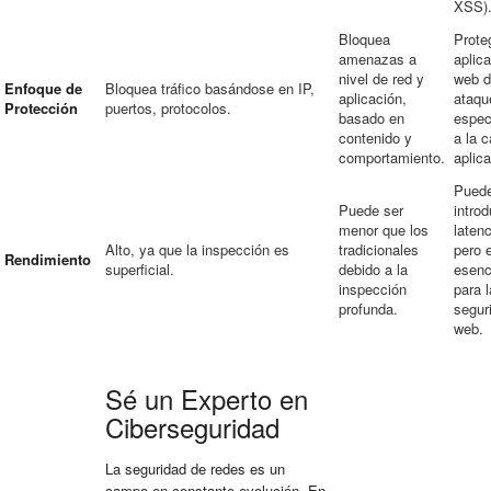
XSS)
Bloquea
Prote
amenazas a
aplic
nivel de red y
web 
Enfoque de
Bloquea tráfico basándose en IP,
aplicación,
ataqu
Protección
puertos, protocolos.
basado en
espec
contenido y
a la 
comportamiento.
aplica
Pued
Puede ser
introd
menor que los
latenc
Alto, ya que la inspección es
tradicionales
pero 
Rendimiento
superficial.
debido a la
esenc
inspección
para l
profunda.
segur
web.
Sé un Experto en
Ciberseguridad
La seguridad de redes es un
campo en constante evolución. En