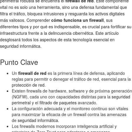
perimetral
robusta se encuentra el
firewall de red
. Este componente
vital no es solo una herramienta, sino una defensa fundamental que
filtra el tráfico, bloquea intrusiones y resguarda los activos digitales
más valiosos. Comprender
cómo funciona un firewall
, sus
diferentes tipos y por qué es indispensable, es crucial para fortificar su
infraestructura frente a la delincuencia cibernética. Este artículo
desglosará todos los aspectos de esta tecnología esencial en
seguridad informática
.
Punto Clave
Un
firewall de red
es la primera línea de defensa, aplicando
reglas para permitir o denegar el tráfico de red, esencial para la
protección de red
.
Existen firewalls de hardware, software y de próxima generación
(NGFW), cada uno con capacidades distintas para la
seguridad
perimetral
y el
filtrado de paquetes
avanzado.
La configuración adecuada y el monitoreo continuo son vitales
para maximizar la eficacia de un firewall contra las amenazas
de
seguridad informática
.
Los firewalls modernos incorporan inteligencia artificial y
principios de Zero Trust para adaptarse a amenazas