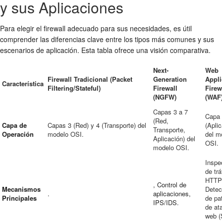
y sus Aplicaciones
Para elegir el firewall adecuado para sus necesidades, es útil
comprender las diferencias clave entre los tipos más comunes y sus
escenarios de aplicación. Esta tabla ofrece una visión comparativa.
Next-
Web
Firewall Tradicional (Packet
Generation
Appli
Característica
Filtering/Stateful)
Firewall
Firew
(NGFW)
(WAF
Capas 3 a 7
Capa
(Red,
Capa de
Capas 3 (Red) y 4 (Transporte) del
(Aplic
Transporte,
Operación
modelo OSI.
del m
Aplicación) del
OSI.
modelo OSI.
Inspe
de trá
HTTP
, Control de
Mecanismos
Detec
.
aplicaciones,
Principales
de pa
IPS/IDS.
de at
web (