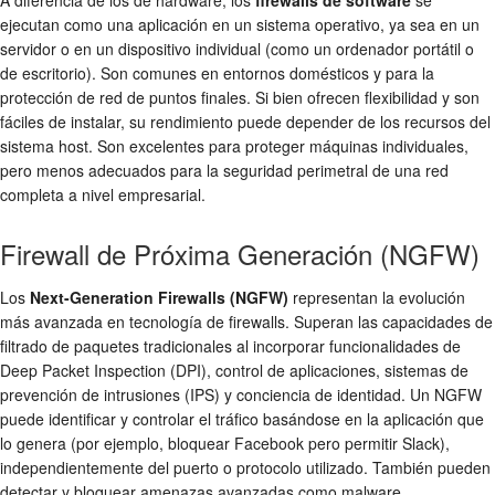
A diferencia de los de hardware, los
firewalls de software
se
ejecutan como una aplicación en un sistema operativo, ya sea en un
servidor o en un dispositivo individual (como un ordenador portátil o
de escritorio). Son comunes en entornos domésticos y para la
protección de red
de puntos finales. Si bien ofrecen flexibilidad y son
fáciles de instalar, su rendimiento puede depender de los recursos del
sistema host. Son excelentes para proteger máquinas individuales,
pero menos adecuados para la
seguridad perimetral
de una red
completa a nivel empresarial.
Firewall de Próxima Generación (NGFW)
Los
Next-Generation Firewalls (NGFW)
representan la evolución
más avanzada en tecnología de firewalls. Superan las capacidades de
filtrado de paquetes
tradicionales al incorporar funcionalidades de
Deep Packet Inspection (DPI)
, control de aplicaciones, sistemas de
prevención de intrusiones (IPS) y conciencia de identidad. Un NGFW
puede identificar y controlar el tráfico basándose en la aplicación que
lo genera (por ejemplo, bloquear Facebook pero permitir Slack),
independientemente del puerto o protocolo utilizado. También pueden
detectar y bloquear amenazas avanzadas como malware,