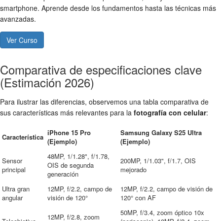
smartphone. Aprende desde los fundamentos hasta las técnicas más
avanzadas.
Ver Curso
Comparativa de especificaciones clave
(Estimación 2026)
Para ilustrar las diferencias, observemos una tabla comparativa de
sus características más relevantes para la
fotografía con celular
:
iPhone 15 Pro
Samsung Galaxy S25 Ultra
Característica
(Ejemplo)
(Ejemplo)
48MP, 1/1.28", f/1.78,
Sensor
200MP, 1/1.03", f/1.7, OIS
OIS de segunda
principal
mejorado
generación
Ultra gran
12MP, f/2.2, campo de
12MP, f/2.2, campo de visión de
angular
visión de 120°
120° con AF
50MP, f/3.4, zoom óptico 10x
12MP, f/2.8, zoom