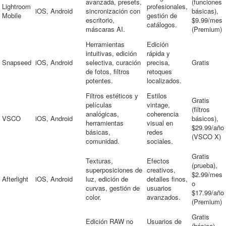
avanzada, presets,
(funciones
Lightroom
profesionales,
iOS, Android
sincronización con
básicas),
Mobile
gestión de
escritorio,
$9.99/mes
catálogos.
máscaras AI.
(Premium)
Herramientas
Edición
intuitivas, edición
rápida y
Snapseed
iOS, Android
selectiva, curación
precisa,
Gratis
de fotos, filtros
retoques
potentes.
localizados.
Filtros estéticos y
Estilos
Gratis
películas
vintage,
(filtros
analógicas,
coherencia
VSCO
iOS, Android
básicos),
herramientas
visual en
$29.99/año
básicas,
redes
(VSCO X)
comunidad.
sociales.
Gratis
Texturas,
Efectos
(prueba),
superposiciones de
creativos,
$2.99/mes
Afterlight
iOS, Android
luz, edición de
detalles finos,
o
curvas, gestión de
usuarios
$17.99/año
color.
avanzados.
(Premium)
Gratis
Edición RAW no
Usuarios de
(básico),