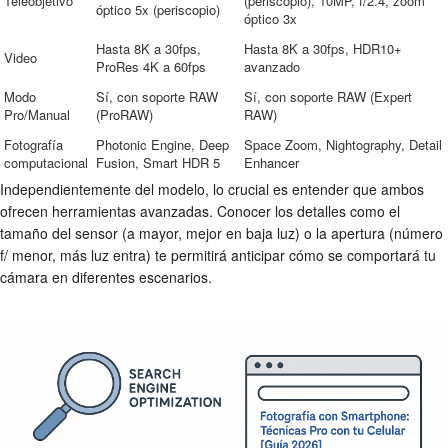
Teleobjetivo
(periscopio), 10MP, f/2.4, zoom
óptico 5x (periscopio)
óptico 3x
Hasta 8K a 30fps,
Hasta 8K a 30fps, HDR10+
Video
ProRes 4K a 60fps
avanzado
Modo
Sí, con soporte RAW
Sí, con soporte RAW (Expert
Pro/Manual
(ProRAW)
RAW)
Fotografía
Photonic Engine, Deep
Space Zoom, Nightography, Detail
computacional
Fusion, Smart HDR 5
Enhancer
Independientemente del modelo, lo crucial es entender que ambos
ofrecen herramientas avanzadas. Conocer los detalles como el
tamaño del sensor (a mayor, mejor en baja luz) o la apertura (número
f/ menor, más luz entra) te permitirá anticipar cómo se comportará tu
cámara en diferentes escenarios.