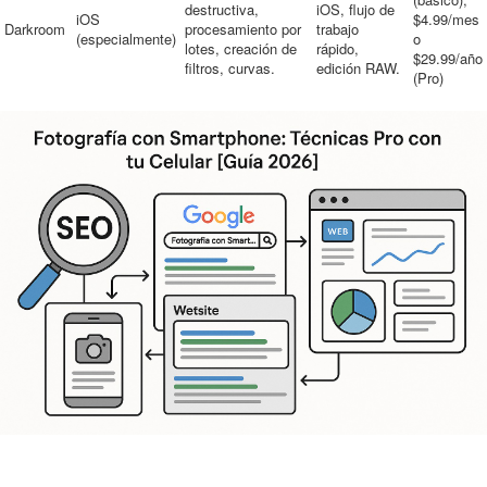
destructiva,
iOS, flujo de
iOS
$4.99/mes
Darkroom
procesamiento por
trabajo
(especialmente)
o
lotes, creación de
rápido,
$29.99/año
filtros, curvas.
edición RAW.
(Pro)