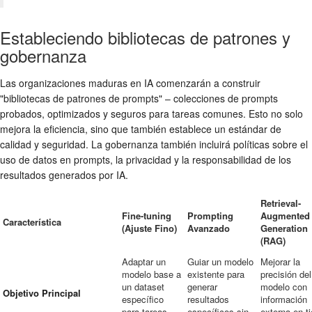
Estableciendo bibliotecas de patrones y
gobernanza
Las organizaciones maduras en IA comenzarán a construir
"bibliotecas de patrones de prompts" – colecciones de prompts
probados, optimizados y seguros para tareas comunes. Esto no solo
mejora la eficiencia, sino que también establece un estándar de
calidad y seguridad. La gobernanza también incluirá políticas sobre el
uso de datos en prompts, la privacidad y la responsabilidad de los
resultados generados por IA.
Retrieval-
Fine-tuning
Prompting
Augmented
Característica
(Ajuste Fino)
Avanzado
Generation
(RAG)
Adaptar un
Guiar un modelo
Mejorar la
modelo base a
existente para
precisión del
un dataset
generar
modelo con
Objetivo Principal
específico
resultados
información
para tareas
específicos sin
externa en t