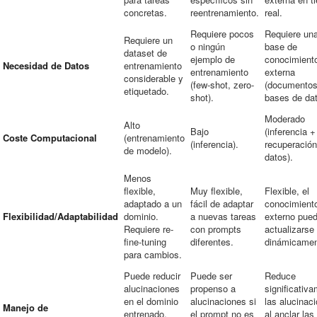
concretas.
reentrenamiento.
real.
Requiere pocos
Requiere un
Requiere un
o ningún
base de
dataset de
ejemplo de
conocimient
Necesidad de Datos
entrenamiento
entrenamiento
externa
considerable y
(few-shot, zero-
(documentos
etiquetado.
shot).
bases de dat
Moderado
Alto
Bajo
(inferencia +
Coste Computacional
(entrenamiento
(inferencia).
recuperación
de modelo).
datos).
Menos
flexible,
Muy flexible,
Flexible, el
adaptado a un
fácil de adaptar
conocimient
Flexibilidad/Adaptabilidad
dominio.
a nuevas tareas
externo pue
Requiere re-
con prompts
actualizarse
fine-tuning
diferentes.
dinámicamen
para cambios.
Puede reducir
Puede ser
Reduce
alucinaciones
propenso a
significativ
en el dominio
alucinaciones si
las alucinac
Manejo de
entrenado,
el prompt no es
al anclar las