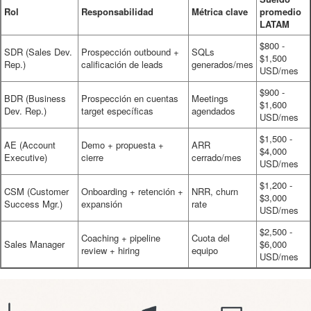
Rol
Responsabilidad
Métrica clave
promedio
LATAM
$800 -
SDR (Sales Dev.
Prospección outbound +
SQLs
$1,500
Rep.)
calificación de leads
generados/mes
USD/mes
$900 -
BDR (Business
Prospección en cuentas
Meetings
$1,600
Dev. Rep.)
target específicas
agendados
USD/mes
$1,500 -
AE (Account
Demo + propuesta +
ARR
$4,000
Executive)
cierre
cerrado/mes
USD/mes
$1,200 -
CSM (Customer
Onboarding + retención +
NRR, churn
$3,000
Success Mgr.)
expansión
rate
USD/mes
$2,500 -
Coaching + pipeline
Cuota del
Sales Manager
$6,000
review + hiring
equipo
USD/mes