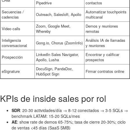
CRM
Pipedrive
contactos
Secuencias /
Automatizar touchpoints
Outreach, Salesloft, Apollo
cadencias
multicanal
Zoom, Google Meet,
Demos y reuniones
Video calls
Whereby
remotas
Inteligencia
Análisis IA de llamadas
Gong.io, Chorus (ZoomInfo)
conversacional
y reuniones
LinkedIn Sales Navigator,
Encontrar y calificar
Prospección
Apollo, Lusha
prospectos
DocuSign, PandaDoc,
eSignature
Firmar contratos online
HubSpot Sign
KPIs de inside sales por rol
SDR
: 20-30 actividades/día → 8-12 conectados → 3-5 SQLs →
benchmark LATAM: 15-20 SQLs/mes
AE
: show rate de demos 65-75%; tasa de cierre 20-30%; ciclo
de ventas <45 días (SaaS SMB)