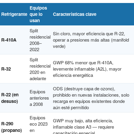
Equipos
Refrigerante
que lo
Características clave
usan
Split
Sin cloro, mayor eficiencia que R-22,
residencial
R-410A
operar a presiones más altas (manifold
2008–
verde)
2022
Split
GWP 68% menor que R-410A,
residencial
R-32
levemente inflamable (A2L), mayor
2020 en
eficiencia energética
adelante
ODS (destruye capa de ozono),
Equipos
R-22 (en
prohibido en nuevas instalaciones, solo
anteriores
desuso)
recarga en equipos existentes donde
a 2008
aún esté permitido
Equipos
GWP muy bajo, alta eficiencia,
R-290
eco 2023
inflamable clase A3 — requiere
(propano)
en
capacitación especial