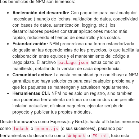
Los beneficios de NPM son inmensos:
Aceleración del desarrollo:
Con paquetes para casi cualquier
necesidad (manejo de fechas, validación de datos, conectividad
con bases de datos, autenticación, logging, etc.), los
desarrolladores pueden construir aplicaciones mucho más
rápido, reduciendo el tiempo de desarrollo y los costos.
Estandarización:
NPM proporciona una forma estandarizada
de gestionar las dependencias de los proyectos, lo que facilita la
colaboración entre equipos y el mantenimiento del código a
largo plazo. El archivo
actúa como un
package.json
manifiesto, detallando la versión de cada dependencia.
Comunidad activa:
La vasta comunidad que contribuye a NPM
garantiza que haya soluciones para casi cualquier problema y
que los paquetes se mantengan y actualicen regularmente.
Herramientas CLI:
NPM no es solo un registro, sino también
una poderosa herramienta de línea de comandos que permite
instalar, actualizar, eliminar paquetes, ejecutar scripts de
proyecto y publicar tus propios módulos.
Desde frameworks como Express.js y Next.js hasta utilidades menores
como
o
(o sus sucesores), pasando por
lodash
moment.js
herramientas de desarrollo como
o
, todo está
Webpack
ESLint