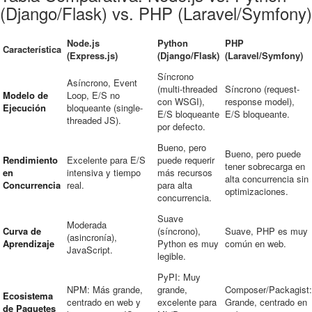
(Django/Flask) vs. PHP (Laravel/Symfony)
Node.js
Python
PHP
Característica
(Express.js)
(Django/Flask)
(Laravel/Symfony)
Síncrono
Asíncrono, Event
(multi-threaded
Síncrono (request-
Modelo de
Loop, E/S no
con WSGI),
response model),
Ejecución
bloqueante (single-
E/S bloqueante
E/S bloqueante.
threaded JS).
por defecto.
Bueno, pero
Bueno, pero puede
Rendimiento
Excelente para E/S
puede requerir
tener sobrecarga en
en
intensiva y tiempo
más recursos
alta concurrencia sin
Concurrencia
real.
para alta
optimizaciones.
concurrencia.
Suave
Moderada
Curva de
(síncrono),
Suave, PHP es muy
(asincronía),
Aprendizaje
Python es muy
común en web.
JavaScript.
legible.
PyPI: Muy
NPM: Más grande,
grande,
Composer/Packagist:
Ecosistema
centrado en web y
excelente para
Grande, centrado en
de Paquetes