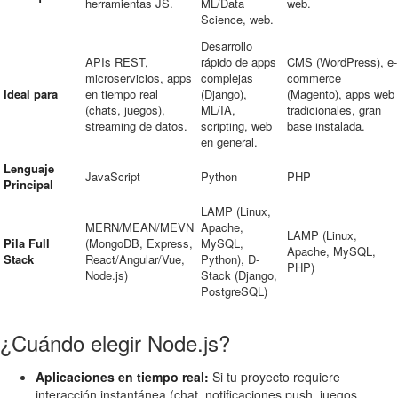
herramientas JS.
ML/Data
web.
Science, web.
Desarrollo
APIs REST,
rápido de apps
CMS (WordPress), e-
microservicios, apps
complejas
commerce
Ideal para
en tiempo real
(Django),
(Magento), apps web
(chats, juegos),
ML/IA,
tradicionales, gran
streaming de datos.
scripting, web
base instalada.
en general.
Lenguaje
JavaScript
Python
PHP
Principal
LAMP (Linux,
MERN/MEAN/MEVN
Apache,
LAMP (Linux,
Pila Full
(MongoDB, Express,
MySQL,
Apache, MySQL,
Stack
React/Angular/Vue,
Python), D-
PHP)
Node.js)
Stack (Django,
PostgreSQL)
¿Cuándo elegir Node.js?
Aplicaciones en tiempo real:
Si tu proyecto requiere
interacción instantánea (chat, notificaciones push, juegos