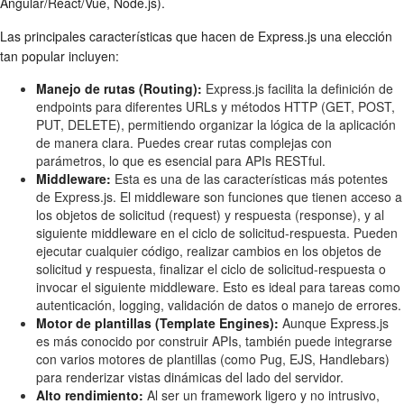
Angular/React/Vue, Node.js).
Las principales características que hacen de Express.js una elección
tan popular incluyen:
Manejo de rutas (Routing):
Express.js facilita la definición de
endpoints para diferentes URLs y métodos HTTP (GET, POST,
PUT, DELETE), permitiendo organizar la lógica de la aplicación
de manera clara. Puedes crear rutas complejas con
parámetros, lo que es esencial para APIs RESTful.
Middleware:
Esta es una de las características más potentes
de Express.js. El middleware son funciones que tienen acceso a
los objetos de solicitud (request) y respuesta (response), y al
siguiente middleware en el ciclo de solicitud-respuesta. Pueden
ejecutar cualquier código, realizar cambios en los objetos de
solicitud y respuesta, finalizar el ciclo de solicitud-respuesta o
invocar el siguiente middleware. Esto es ideal para tareas como
autenticación, logging, validación de datos o manejo de errores.
Motor de plantillas (Template Engines):
Aunque Express.js
es más conocido por construir APIs, también puede integrarse
con varios motores de plantillas (como Pug, EJS, Handlebars)
para renderizar vistas dinámicas del lado del servidor.
Alto rendimiento:
Al ser un framework ligero y no intrusivo,