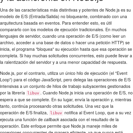
Una de las características más distintivas y potentes de Node.js es su
modelo de E/S (Entrada/Salida) no bloqueante, combinado con una
arquitectura basada en eventos. Para entender esto, es útil
compararlo con los modelos de ejecución tradicionales. En muchos
lenguajes de servidor, cuando una operación de E/S (como leer un
archivo, acceder a una base de datos o hacer una petición HTTP) se
inicia, el programa "bloquea" su ejecución hasta que esa operación se
completa. Si hay muchas solicitudes concurrentes, esto puede llevar a
la ralentización del servidor y a una menor capacidad de respuesta.
Node.js, por el contrario, utiliza un único hilo de ejecución (el "Event
Loop") para el código JavaScript, pero delega las operaciones de E/S
intensivas a un conjunto de hilos de trabajo subyacentes gestionados
por la librería
. Cuando Node.js inicia una operación de E/S, no
libuv
espera a que se complete. En su lugar, envía la operación y, mientras
tanto, continúa procesando otras solicitudes. Una vez que la
operación de E/S finaliza,
notifica al Event Loop, que a su vez
libuv
ejecuta una función de
callback
asociada con el resultado de la
operación. Este enfoque permite que Node.js maneje miles de
conexiones concurrentes de manera eficiente, ya que nunca está