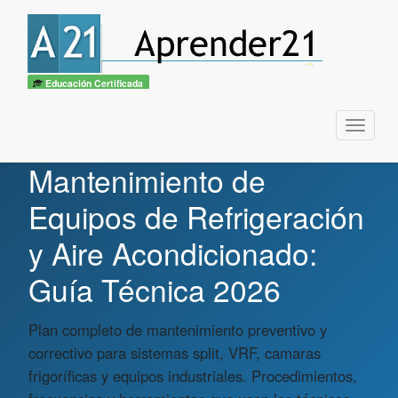
Educación Certificada
Menu
Mantenimiento de
Equipos de Refrigeración
y Aire Acondicionado:
Guía Técnica 2026
Plan completo de mantenimiento preventivo y
correctivo para sistemas split, VRF, camaras
frigoríficas y equipos industriales. Procedimientos,