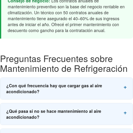
Consejo de negocio:
Los contratos anuales de
mantenimiento preventivo son la base del negocio rentable en
climatización. Un técnico con 50 contratos anuales de
mantenimiento tiene asegurado el 40–60% de sus ingresos
antes de iniciar el año. Ofrecé el primer mantenimiento con
descuento como gancho para la contratación anual.
Preguntas Frecuentes sobre
Mantenimiento de Refrigeración
¿Con qué frecuencia hay que cargar gas al aire
acondicionado?
Un equipo sin fugas NO debería necesitar recarga de gas
nunca. Si hay que recargar, hay una fuga que debe detectarse
¿Qué pasa si no se hace mantenimiento al aire
y repararse antes. Recargar sin reparar la fuga es gastar dinero
acondicionado?
en refrigerante que volverá a escaparse. Un sistema
correctamente instalado y sin fugas mantiene su carga de
Sin mantenimiento, el consumo eléctrico aumenta
refrigerante durante toda su vida útil (10–15 años).