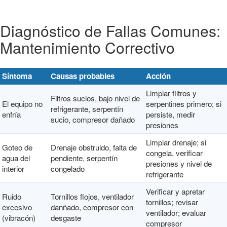
Diagnóstico de Fallas Comunes:
Mantenimiento Correctivo
Síntoma
Causas probables
Acción
Limpiar filtros y
Filtros sucios, bajo nivel de
El equipo no
serpentines primero; si
refrigerante, serpentín
enfría
persiste, medir
sucio, compresor dañado
presiones
Limpiar drenaje; si
Goteo de
Drenaje obstruido, falta de
congela, verificar
agua del
pendiente, serpentín
presiones y nivel de
interior
congelado
refrigerante
Verificar y apretar
Ruido
Tornillos flojos, ventilador
tornillos; revisar
excesivo
danñado, compresor con
ventilador; evaluar
(vibracón)
desgaste
compresor