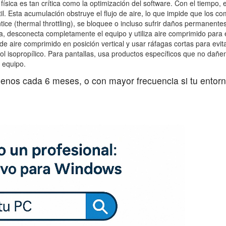
 física es tan crítica como la optimización del software. Con el tiempo
tátil. Esta acumulación obstruye el flujo de aire, lo que impide que los 
ice (thermal throttling), se bloquee o incluso sufrir daños permanente
da, desconecta completamente el equipo y utiliza aire comprimido para e
de aire comprimido en posición vertical y usar ráfagas cortas para evit
l isopropílico. Para pantallas, usa productos específicos que no dañen
 equipo.
menos cada 6 meses, o con mayor frecuencia si tu entor