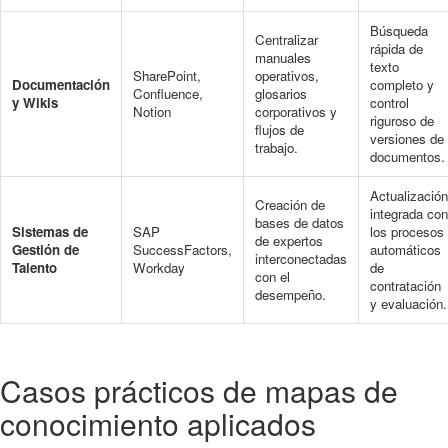
Búsqueda
Centralizar
rápida de
manuales
texto
SharePoint,
operativos,
Documentación
completo y
Confluence,
glosarios
y Wikis
control
Notion
corporativos y
riguroso de
flujos de
versiones de
trabajo.
documentos.
Actualización
Creación de
integrada con
bases de datos
Sistemas de
SAP
los procesos
de expertos
Gestión de
SuccessFactors,
automáticos
interconectadas
Talento
Workday
de
con el
contratación
desempeño.
y evaluación.
Casos prácticos de mapas de
conocimiento aplicados