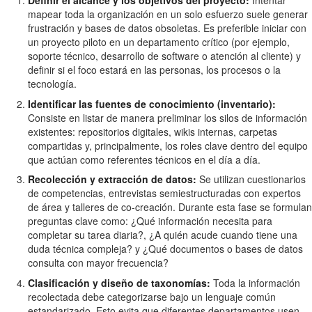
Definir el alcance y los objetivos del proyecto:
Intentar
mapear toda la organización en un solo esfuerzo suele generar
frustración y bases de datos obsoletas. Es preferible iniciar con
un proyecto piloto en un departamento crítico (por ejemplo,
soporte técnico, desarrollo de software o atención al cliente) y
definir si el foco estará en las personas, los procesos o la
tecnología.
Identificar las fuentes de conocimiento (inventario):
Consiste en listar de manera preliminar los silos de información
existentes: repositorios digitales, wikis internas, carpetas
compartidas y, principalmente, los roles clave dentro del equipo
que actúan como referentes técnicos en el día a día.
Recolección y extracción de datos:
Se utilizan cuestionarios
de competencias, entrevistas semiestructuradas con expertos
de área y talleres de co-creación. Durante esta fase se formulan
preguntas clave como: ¿Qué información necesita para
completar su tarea diaria?, ¿A quién acude cuando tiene una
duda técnica compleja? y ¿Qué documentos o bases de datos
consulta con mayor frecuencia?
Clasificación y diseño de taxonomías:
Toda la información
recolectada debe categorizarse bajo un lenguaje común
estandarizado. Esto evita que diferentes departamentos usen