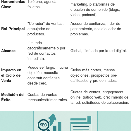
Herramientas
Teléfono, agenda,
marketing, plataformas de
Clave
folletos.
creación de contenido (blogs,
video, podcast).
"Cerrador" de ventas,
Asesor de confianza, líder de
Rol Principal
empujador de
pensamiento, solucionador de
productos.
problemas.
Limitado
geográficamente o por
Alcance
Global, ilimitado por la red digital.
red de contactos
inmediata.
Puede ser largo, mucha
Impacto en
Ciclos más cortos, menos
objeción, necesita
el Ciclo de
objeciones, prospectos pre-
construir confianza
Venta
calificados y pre-confiados.
desde cero.
Cuotas de ventas, engagement
Medición del
Cuotas de ventas
online, tráfico web, crecimiento de
Éxito
mensuales/trimestrales.
la red, solicitudes de colaboración.