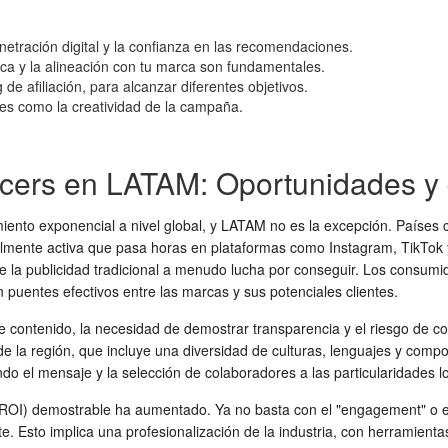
netración digital y la confianza en las recomendaciones.
ica y la alineación con tu marca son fundamentales.
de afiliación, para alcanzar diferentes objetivos.
tes como la creatividad de la campaña.
encers en LATAM: Oportunidades y
ento exponencial a nivel global, y LATAM no es la excepción. Países c
italmente activa que pasa horas en plataformas como Instagram, TikTok
ue la publicidad tradicional a menudo lucha por conseguir. Los consu
n puentes efectivos entre las marcas y sus potenciales clientes.
e contenido, la necesidad de demostrar transparencia y el riesgo de c
l de la región, que incluye una diversidad de culturas, lenguajes y co
o el mensaje y la selección de colaboradores a las particularidades l
(ROI) demostrable ha aumentado. Ya no basta con el "engagement" o e
. Esto implica una profesionalización de la industria, con herramientas 