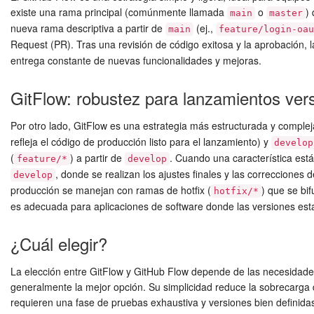
existe una rama principal (comúnmente llamada
o
)
main
master
nueva rama descriptiva a partir de
(ej.,
main
feature/login-oau
Request (PR). Tras una revisión de código exitosa y la aprobación,
entrega constante de nuevas funcionalidades y mejoras.
GitFlow: robustez para lanzamientos ver
Por otro lado, GitFlow es una estrategia más estructurada y complej
refleja el código de producción listo para el lanzamiento) y
develop
(
) a partir de
. Cuando una característica está
feature/*
develop
, donde se realizan los ajustes finales y las correcciones 
develop
producción se manejan con ramas de hotfix (
) que se bi
hotfix/*
es adecuada para aplicaciones de software donde las versiones esta
¿Cuál elegir?
La elección entre GitFlow y GitHub Flow depende de las necesidades 
generalmente la mejor opción. Su simplicidad reduce la sobrecarga d
requieren una fase de pruebas exhaustiva y versiones bien definidas