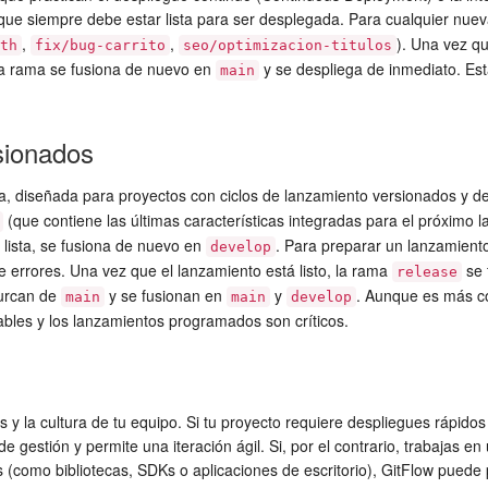
 que siempre debe estar lista para ser desplegada. Para cualquier nuev
,
,
). Una vez qu
th
fix/bug-carrito
seo/optimizacion-titulos
 la rama se fusiona de nuevo en
y se despliega de inmediato. Esta
main
sionados
a, diseñada para proyectos con ciclos de lanzamiento versionados y def
(que contiene las últimas características integradas para el próximo 
 lista, se fusiona de nuevo en
. Para preparar un lanzamient
develop
de errores. Una vez que el lanzamiento está listo, la rama
se 
release
furcan de
y se fusionan en
y
. Aunque es más co
main
main
develop
bles y los lanzamientos programados son críticos.
y la cultura de tu equipo. Si tu proyecto requiere despliegues rápidos 
e gestión y permite una iteración ágil. Si, por el contrario, trabajas 
 (como bibliotecas, SDKs o aplicaciones de escritorio), GitFlow puede 