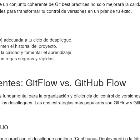
de un conjunto coherente de
Git best practices
no solo mejorará la calid
ales para transformar tu
control de versiones
en un pilar de tu éxito.
w
) adecuada a tu ciclo de despliegue.
n el historial del proyecto.
la calidad y fomentar el aprendizaje.
 entregas seguras y rápidas.
ientes: GitFlow vs. GitHub Flow
s fundamental para la organización y eficiencia del
control de versione
an los despliegues. Las dos estrategias más populares son GitFlow y G
nuo
 que practican el despliegue continuo (Continuous Deployment) o la int