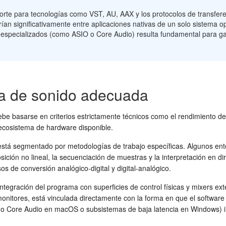
oporte para tecnologías como VST, AU, AAX y los protocolos de transferen
ían significativamente entre aplicaciones nativas de un solo sistema op
especializados (como ASIO o Core Audio) resulta fundamental para gar
ría de sonido adecuada
be basarse en criterios estrictamente técnicos como el rendimiento del 
 ecosistema de hardware disponible.
tá segmentado por metodologías de trabajo específicas. Algunos entorno
ición no lineal, la secuenciación de muestras y la interpretación en d
os de conversión analógico-digital y digital-analógico.
ntegración del programa con superficies de control físicas y mixers exte
onitores, está vinculada directamente con la forma en que el software 
omo Core Audio en macOS o subsistemas de baja latencia en Windows) i