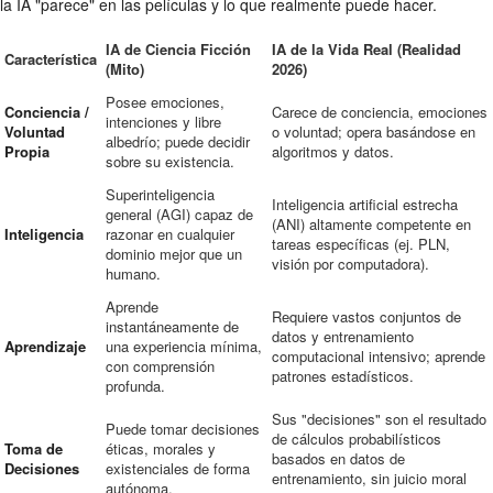
la IA "parece" en las películas y lo que realmente puede hacer.
IA de Ciencia Ficción
IA de la Vida Real (Realidad
Característica
(Mito)
2026)
Posee emociones,
Conciencia /
Carece de conciencia, emociones
intenciones y libre
Voluntad
o voluntad; opera basándose en
albedrío; puede decidir
Propia
algoritmos y datos.
sobre su existencia.
Superinteligencia
Inteligencia artificial estrecha
general (AGI) capaz de
(ANI) altamente competente en
Inteligencia
razonar en cualquier
tareas específicas (ej. PLN,
dominio mejor que un
visión por computadora).
humano.
Aprende
Requiere vastos conjuntos de
instantáneamente de
datos y entrenamiento
Aprendizaje
una experiencia mínima,
computacional intensivo; aprende
con comprensión
patrones estadísticos.
profunda.
Sus "decisiones" son el resultado
Puede tomar decisiones
de cálculos probabilísticos
Toma de
éticas, morales y
basados en datos de
Decisiones
existenciales de forma
entrenamiento, sin juicio moral
autónoma.