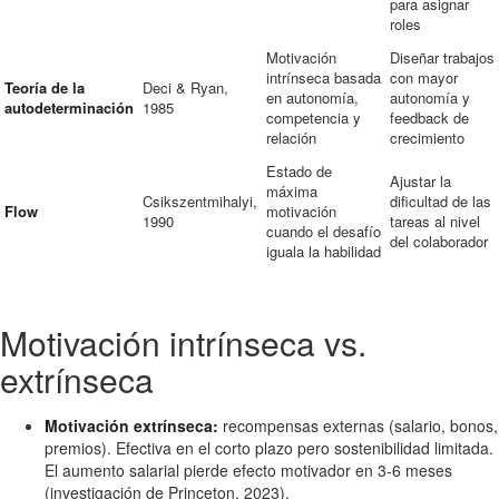
para asignar
roles
Motivación
Diseñar trabajos
intrínseca basada
con mayor
Teoría de la
Deci & Ryan,
en autonomía,
autonomía y
autodeterminación
1985
competencia y
feedback de
relación
crecimiento
Estado de
Ajustar la
máxima
Csikszentmihalyi,
dificultad de las
Flow
motivación
1990
tareas al nivel
cuando el desafío
del colaborador
iguala la habilidad
Motivación intrínseca vs.
extrínseca
Motivación extrínseca:
recompensas externas (salario, bonos,
premios). Efectiva en el corto plazo pero sostenibilidad limitada.
El aumento salarial pierde efecto motivador en 3-6 meses
(investigación de Princeton, 2023).