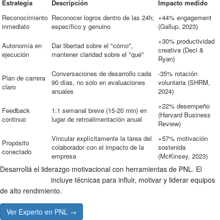
Estrategia
Descripción
Impacto medido
Reconocimiento
Reconocer logros dentro de las 24h;
+44% engagement
inmediato
específico y genuino
(Gallup, 2023)
+30% productividad
Autonomía en
Dar libertad sobre el "cómo",
creativa (Deci &
ejecución
mantener claridad sobre el "qué"
Ryan)
Conversaciones de desarrollo cada
-35% rotación
Plan de carrera
90 días, no solo en evaluaciones
voluntaria (SHRM,
claro
anuales
2024)
+22% desempeño
Feedback
1:1 semanal breve (15-20 min) en
(Harvard Business
continuo
lugar de retroalimentación anual
Review)
Vincular explícitamente la tarea del
+57% motivación
Propósito
colaborador con el impacto de la
sostenida
conectado
empresa
(McKinsey, 2023)
Desarrollá el liderazgo motivacional con herramientas de PNL. El
Experto en PNL
incluye técnicas para influir, motivar y liderar equipos
de alto rendimiento.
Ver Experto en PNL →