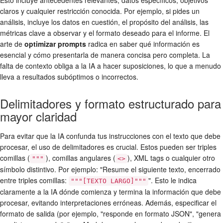
Esto incluye antecedentes relevantes, datos específicos, objetivos
claros y cualquier restricción conocida. Por ejemplo, si pides un
análisis, incluye los datos en cuestión, el propósito del análisis, las
métricas clave a observar y el formato deseado para el informe. El
arte de
optimizar prompts
radica en saber qué información es
esencial y cómo presentarla de manera concisa pero completa. La
falta de contexto obliga a la IA a hacer suposiciones, lo que a menudo
lleva a resultados subóptimos o incorrectos.
Delimitadores y formato estructurado para
mayor claridad
Para evitar que la IA confunda tus instrucciones con el texto que debe
procesar, el uso de delimitadores es crucial. Estos pueden ser triples
comillas (
), comillas angulares (
), XML tags o cualquier otro
"""
<>
símbolo distintivo. Por ejemplo: "Resume el siguiente texto, encerrado
entre triples comillas:
". Esto le indica
"""[TEXTO LARGO]"""
claramente a la IA dónde comienza y termina la información que debe
procesar, evitando interpretaciones erróneas. Además, especificar el
formato de salida (por ejemplo, "responde en formato JSON", "genera