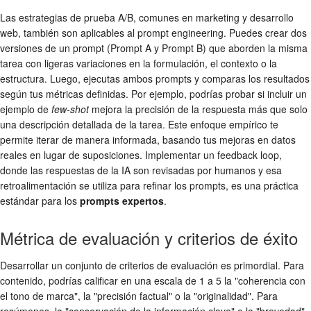
Las estrategias de prueba A/B, comunes en marketing y desarrollo
web, también son aplicables al prompt engineering. Puedes crear dos
versiones de un prompt (Prompt A y Prompt B) que aborden la misma
tarea con ligeras variaciones en la formulación, el contexto o la
estructura. Luego, ejecutas ambos prompts y comparas los resultados
según tus métricas definidas. Por ejemplo, podrías probar si incluir un
ejemplo de
few-shot
mejora la precisión de la respuesta más que solo
una descripción detallada de la tarea. Este enfoque empírico te
permite iterar de manera informada, basando tus mejoras en datos
reales en lugar de suposiciones. Implementar un feedback loop,
donde las respuestas de la IA son revisadas por humanos y esa
retroalimentación se utiliza para refinar los prompts, es una práctica
estándar para los
prompts expertos
.
Métrica de evaluación y criterios de éxito
Desarrollar un conjunto de criterios de evaluación es primordial. Para
contenido, podrías calificar en una escala de 1 a 5 la "coherencia con
el tono de marca", la "precisión factual" o la "originalidad". Para
resúmenes, la "conservación de la información clave" o la "brevedad".