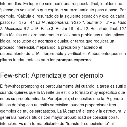
intermedios. En lugar de solo pedir una respuesta final, le pides que
"piense en voz alta" o que explique su razonamiento paso a paso. Por
ejemplo, "Calcula el resultado de la siguiente ecuación y explica cada
paso: (5 + 3)
2 - 4". La IA respondería: "Paso 1: Sumar 5 + 3 = 8. Paso
2: Multiplicar 8
2 = 16. Paso 3: Restar 16 - 4 = 12. Resultado final: 12."
Esta técnica es extremadamente eficaz para problemas matemáticos,
lógica, resolución de acertijos o cualquier tarea que requiera un
proceso inferencial, mejorando la precisión y haciendo el
razonamiento de la IA interpretable y verificable. Ambos enfoques son
pilares fundamentales para los
prompts expertos
.
Few-shot: Aprendizaje por ejemplo
El few-shot prompting es particularmente útil cuando la tarea es sutil o
cuando quieres que la IA imite un estilo o formato muy específico que
no es su predeterminado. Por ejemplo, si necesitas que la IA genere
títulos de blog con un estilo sarcástico, puedes proporcionar tres
ejemplos de títulos sarcásticos. La IA captará el tono y la estructura, y
generará nuevos títulos con mayor probabilidad de coincidir con tu
intención. Es una forma eficiente de "transferir conocimiento" al