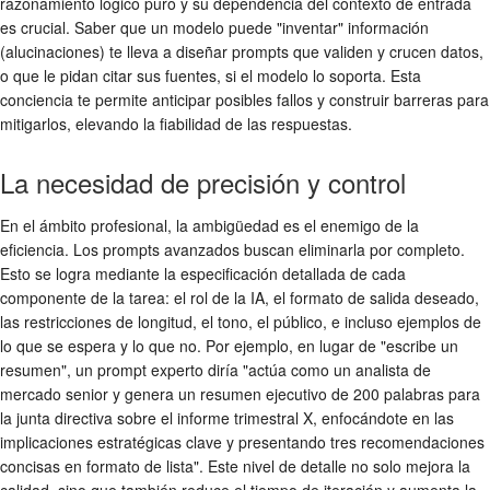
razonamiento lógico puro y su dependencia del contexto de entrada
es crucial. Saber que un modelo puede "inventar" información
(alucinaciones) te lleva a diseñar prompts que validen y crucen datos,
o que le pidan citar sus fuentes, si el modelo lo soporta. Esta
conciencia te permite anticipar posibles fallos y construir barreras para
mitigarlos, elevando la fiabilidad de las respuestas.
La necesidad de precisión y control
En el ámbito profesional, la ambigüedad es el enemigo de la
eficiencia. Los prompts avanzados buscan eliminarla por completo.
Esto se logra mediante la especificación detallada de cada
componente de la tarea: el rol de la IA, el formato de salida deseado,
las restricciones de longitud, el tono, el público, e incluso ejemplos de
lo que se espera y lo que no. Por ejemplo, en lugar de "escribe un
resumen", un prompt experto diría "actúa como un analista de
mercado senior y genera un resumen ejecutivo de 200 palabras para
la junta directiva sobre el informe trimestral X, enfocándote en las
implicaciones estratégicas clave y presentando tres recomendaciones
concisas en formato de lista". Este nivel de detalle no solo mejora la
calidad, sino que también reduce el tiempo de iteración y aumenta la