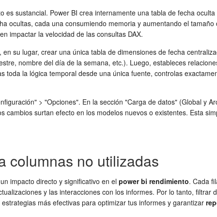
o es sustancial. Power BI crea internamente una tabla de fecha oculta
cha ocultas, cada una consumiendo memoria y aumentando el tamaño de 
en impactar la velocidad de las consultas DAX.
y, en su lugar, crear una única tabla de dimensiones de fecha centrali
estre, nombre del día de la semana, etc.). Luego, estableces relaciones
nas toda la lógica temporal desde una única fuente, controlas exactam
onfiguración" > "Opciones". En la sección "Carga de datos" (Global y A
os cambios surtan efecto en los modelos nuevos o existentes. Esta sim
na columnas no utilizadas
n impacto directo y significativo en el
power bi rendimiento
. Cada f
izaciones y las interacciones con los informes. Por lo tanto, filtrar 
 estrategias más efectivas para optimizar tus informes y garantizar
rep