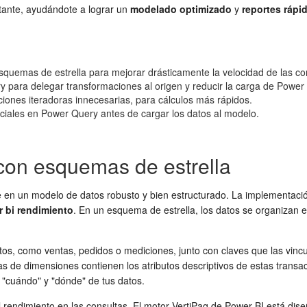
stante, ayudándote a lograr un
modelado optimizado
y
reportes rápi
esquemas de estrella para mejorar drásticamente la velocidad de las co
 para delegar transformaciones al origen y reducir la carga de Power 
ciones iteradoras innecesarias, para cálculos más rápidos.
ciales en Power Query antes de cargar los datos al modelo.
 con esquemas de estrella
e en un modelo de datos robusto y bien estructurado. La implementaci
 bi rendimiento
. En un esquema de estrella, los datos se organizan e
os, como ventas, pedidos o mediciones, junto con claves que las vincul
as de dimensiones contienen los atributos descriptivos de estas transac
 "cuándo" y "dónde" de tus datos.
l rendimiento en las consultas. El motor VertiPaq de Power BI está dise