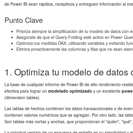
de Power BI sean rápidos, receptivos y entreguen información al in
Punto Clave
Prioriza siempre la simplificación de tu modelo de datos con 
Asegúrate de que el Query Folding esté activo en Power Query
Optimiza tus medidas DAX, utilizando variables y evitando fun
Elimina proactivamente las columnas y filas que no sean esen
1. Optimiza tu modelo de datos
La base de cualquier informe de Power BI de alto rendimiento resid
efectiva para lograr un
modelado optimizado
y un excelente
power
(dimension tables).
Las tablas de hechos contienen los datos transaccionales o de event
contienen valores numéricos que se agregan. Por otro lado, las tabl
Son tablas más cortas y anchas, que proporcionan el "quién", "qué",
La principal ventaja de un esquema de estrella es su simplicidad y e