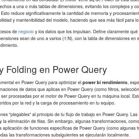
chos a una o más tablas de dimensiones, evitando los complejos y cos
 Esto reduce significativamente la cantidad de memoria y procesamien
idad y mantenibilidad del modelo, haciendo que sea más fácil para los 
rocesos de
negocio
y los datos que los impulsan. Define claramente qué
nsiones sean de uno a varios (1:N), con la tabla de dimensiones en el 
dimiento.
y Folding en Power Query
damental en Power Query para optimizar el
power bi rendimiento
, esp
rmaciones de datos que aplicas en Power Query (como filtros, selecc
 ser procesadas por el motor de Power Query en tu máquina local. Esto 
ridos por la red y la carga de procesamiento en tu equipo.
iones "plegables" al principio de tu flujo de trabajo en Power Query. 
ón y la eliminación de filas. Sin embargo, algunas transformaciones, co
la aplicación de funciones específicas de Power Query (como algunas 
odas las transformaciones subsiguientes se ejecutarán localmente.